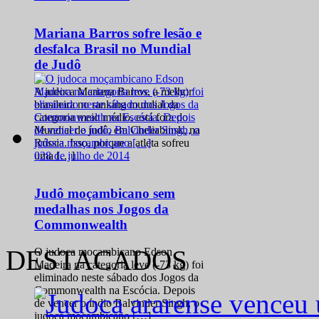
Mariana Barros sofre lesão e
desfalca Brasil no Mundial
de Judô
A judoca Mariana Barros, a melhor
brasileira no ranking mundial da
categoria meio médio, está fora do
Mundial de judô, em Cheliabinsk, na
Rússia. Isso, porque a atleta sofreu
0
28 de julho de 2014
uma […]
Judô moçambicano sem
medalhas nos Jogos da
Commonwealth
DESTACADOS
O judoca moçambicano Edson
Madeira na categoria leve (-73 kg) foi
eliminado neste sábado dos Jogos da
Commonwealth na Escócia. Depois
de vencer o índio Balvinder Singh, o
judoca moçambicano […]