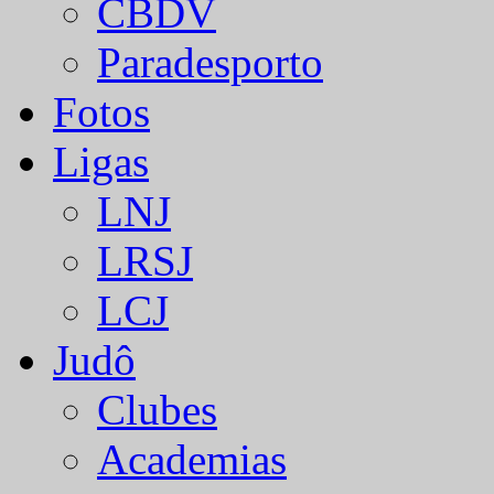
CBDV
Paradesporto
Fotos
Ligas
LNJ
LRSJ
LCJ
Judô
Clubes
Academias