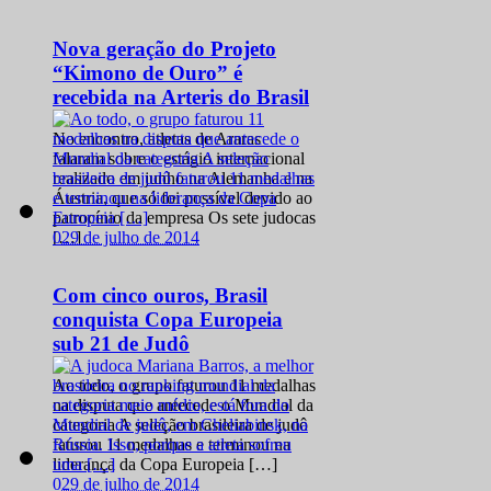
Nova geração do Projeto
“Kimono de Ouro” é
recebida na Arteris do Brasil
No encontro, atletas de Araras
falaram sobre o estágio internacional
realizado em junho na Alemanha e na
Áustria, que só foi possível devido ao
patrocínio da empresa Os sete judocas
0
29 de julho de 2014
[…]
Com cinco ouros, Brasil
conquista Copa Europeia
sub 21 de Judô
Ao todo, o grupo faturou 11 medalhas
na disputa que antecede o Mundial da
categoria A seleção brasileira de judô
faturou 11 medalhas e terminou na
liderança da Copa Europeia […]
0
29 de julho de 2014