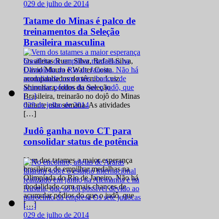
0
29 de julho de 2014
Tatame do Minas é palco de
treinamentos da Seleção
Brasileira masculina
Os atletas Ruan Silva, Rafael Silva,
David Moura e Walter Costa
acompanhados do técnico Luiz
Shinohara, todos da Seleção
Brasileira, treinarão no dojô do Minas
0
29 de julho de 2014
durante esta semana. As atividades
[…]
Judô ganha novo CT para
consolidar status de potência
Vem dos tatames a maior esperança
brasileira de empilhar medalhas na
Olimpíada do Rio de Janeiro. Não há
modalidade com mais chances de
acumular pódios do que o judô, que
[…]
0
29 de julho de 2014