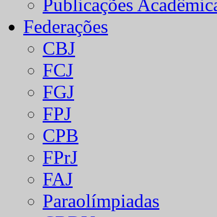
Publicações Acadêmic
Federações
CBJ
FCJ
FGJ
FPJ
CPB
FPrJ
FAJ
Paraolímpiadas