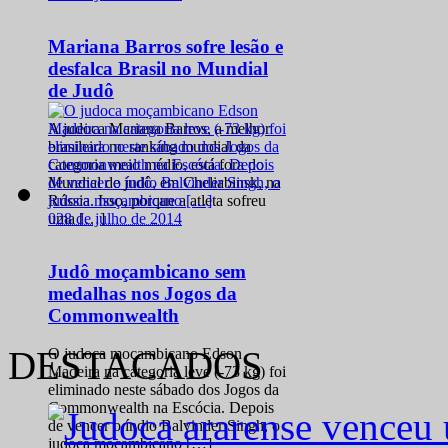
Mariana Barros sofre lesão e
desfalca Brasil no Mundial
de Judô
A judoca Mariana Barros, a melhor
brasileira no ranking mundial da
categoria meio médio, está fora do
Mundial de judô, em Cheliabinsk, na
Rússia. Isso, porque a atleta sofreu
0
28 de julho de 2014
uma […]
Judô moçambicano sem
medalhas nos Jogos da
Commonwealth
DESTACADOS
O judoca moçambicano Edson
Madeira na categoria leve (-73 kg) foi
eliminado neste sábado dos Jogos da
Commonwealth na Escócia. Depois
de vencer o índio Balvinder Singh, o
judoca moçambicano […]