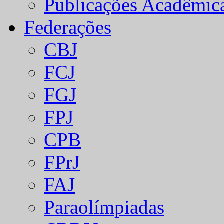
Publicações Acadêmic
Federações
CBJ
FCJ
FGJ
FPJ
CPB
FPrJ
FAJ
Paraolímpiadas