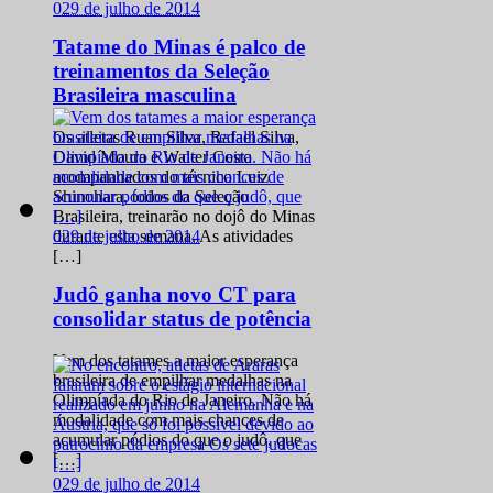
0
29 de julho de 2014
Tatame do Minas é palco de
treinamentos da Seleção
Brasileira masculina
Os atletas Ruan Silva, Rafael Silva,
David Moura e Walter Costa
acompanhados do técnico Luiz
Shinohara, todos da Seleção
Brasileira, treinarão no dojô do Minas
0
29 de julho de 2014
durante esta semana. As atividades
[…]
Judô ganha novo CT para
consolidar status de potência
Vem dos tatames a maior esperança
brasileira de empilhar medalhas na
Olimpíada do Rio de Janeiro. Não há
modalidade com mais chances de
acumular pódios do que o judô, que
[…]
0
29 de julho de 2014