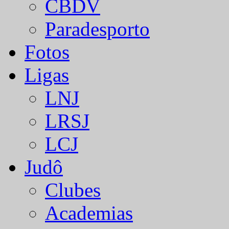
CBDV
Paradesporto
Fotos
Ligas
LNJ
LRSJ
LCJ
Judô
Clubes
Academias