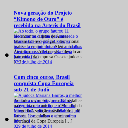
Nova geração do Projeto
“Kimono de Ouro” é
recebida na Arteris do Brasil
No encontro, atletas de Araras
falaram sobre o estágio internacional
realizado em junho na Alemanha e na
Áustria, que só foi possível devido ao
patrocínio da empresa Os sete judocas
0
29 de julho de 2014
[…]
Com cinco ouros, Brasil
conquista Copa Europeia
sub 21 de Judô
Ao todo, o grupo faturou 11 medalhas
na disputa que antecede o Mundial da
categoria A seleção brasileira de judô
faturou 11 medalhas e terminou na
liderança da Copa Europeia […]
0
29 de julho de 2014