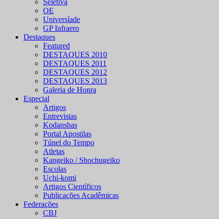
Seletiva
OE
Universíade
GP Infraero
Destaques
Featured
DESTAQUES 2010
DESTAQUES 2011
DESTAQUES 2012
DESTAQUES 2013
Galeria de Honra
Especial
Artigos
Entrevistas
Kodanshas
Portal Apostilas
Túnel do Tempo
Atletas
Kangeiko / Shochugeiko
Escolas
Uchi-komi
Artigos Científicos
Publicações Acadêmicas
Federações
CBJ