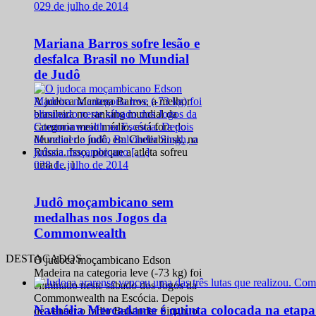
0
29 de julho de 2014
Mariana Barros sofre lesão e
desfalca Brasil no Mundial
de Judô
A judoca Mariana Barros, a melhor
brasileira no ranking mundial da
categoria meio médio, está fora do
Mundial de judô, em Cheliabinsk, na
Rússia. Isso, porque a atleta sofreu
0
28 de julho de 2014
uma […]
Judô moçambicano sem
medalhas nos Jogos da
Commonwealth
DESTACADOS
O judoca moçambicano Edson
Madeira na categoria leve (-73 kg) foi
eliminado neste sábado dos Jogos da
Commonwealth na Escócia. Depois
Nathália Mercadante é quinta colocada na etap
de vencer o índio Balvinder Singh, o