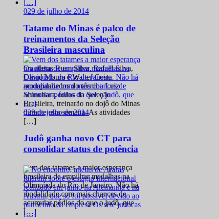
0
29 de julho de 2014
Tatame do Minas é palco de
treinamentos da Seleção
Brasileira masculina
Os atletas Ruan Silva, Rafael Silva,
David Moura e Walter Costa
acompanhados do técnico Luiz
Shinohara, todos da Seleção
Brasileira, treinarão no dojô do Minas
0
29 de julho de 2014
durante esta semana. As atividades
[…]
Judô ganha novo CT para
consolidar status de potência
Vem dos tatames a maior esperança
brasileira de empilhar medalhas na
Olimpíada do Rio de Janeiro. Não há
modalidade com mais chances de
acumular pódios do que o judô, que
[…]