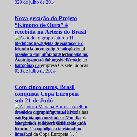
0
29 de julho de 2014
Nova geração do Projeto
“Kimono de Ouro” é
recebida na Arteris do Brasil
No encontro, atletas de Araras
falaram sobre o estágio internacional
realizado em junho na Alemanha e na
Áustria, que só foi possível devido ao
patrocínio da empresa Os sete judocas
0
29 de julho de 2014
[…]
Com cinco ouros, Brasil
conquista Copa Europeia
sub 21 de Judô
Ao todo, o grupo faturou 11 medalhas
na disputa que antecede o Mundial da
categoria A seleção brasileira de judô
faturou 11 medalhas e terminou na
liderança da Copa Europeia […]