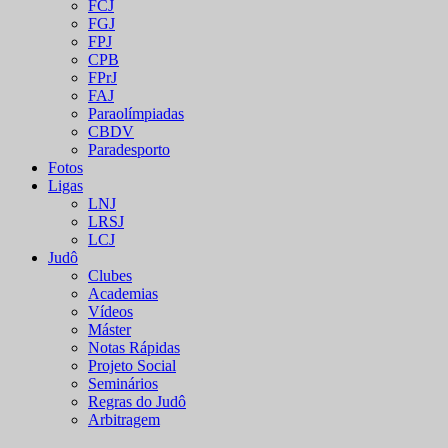
FCJ
FGJ
FPJ
CPB
FPrJ
FAJ
Paraolímpiadas
CBDV
Paradesporto
Fotos
Ligas
LNJ
LRSJ
LCJ
Judô
Clubes
Academias
Vídeos
Máster
Notas Rápidas
Projeto Social
Seminários
Regras do Judô
Arbitragem