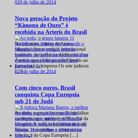
0
29 de julho de 2014
Nova geração do Projeto
“Kimono de Ouro” é
recebida na Arteris do Brasil
No encontro, atletas de Araras
falaram sobre o estágio internacional
realizado em junho na Alemanha e na
Áustria, que só foi possível devido ao
patrocínio da empresa Os sete judocas
0
29 de julho de 2014
[…]
Com cinco ouros, Brasil
conquista Copa Europeia
sub 21 de Judô
Ao todo, o grupo faturou 11 medalhas
na disputa que antecede o Mundial da
categoria A seleção brasileira de judô
faturou 11 medalhas e terminou na
liderança da Copa Europeia […]