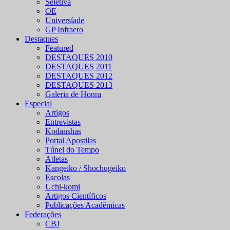
Seletiva
OE
Universíade
GP Infraero
Destaques
Featured
DESTAQUES 2010
DESTAQUES 2011
DESTAQUES 2012
DESTAQUES 2013
Galeria de Honra
Especial
Artigos
Entrevistas
Kodanshas
Portal Apostilas
Túnel do Tempo
Atletas
Kangeiko / Shochugeiko
Escolas
Uchi-komi
Artigos Científicos
Publicações Acadêmicas
Federações
CBJ