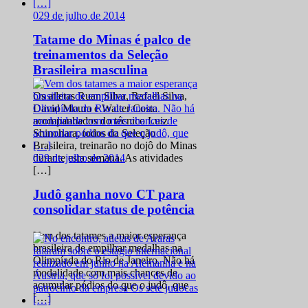
0
29 de julho de 2014
Tatame do Minas é palco de
treinamentos da Seleção
Brasileira masculina
Os atletas Ruan Silva, Rafael Silva,
David Moura e Walter Costa
acompanhados do técnico Luiz
Shinohara, todos da Seleção
Brasileira, treinarão no dojô do Minas
0
29 de julho de 2014
durante esta semana. As atividades
[…]
Judô ganha novo CT para
consolidar status de potência
Vem dos tatames a maior esperança
brasileira de empilhar medalhas na
Olimpíada do Rio de Janeiro. Não há
modalidade com mais chances de
acumular pódios do que o judô, que
[…]