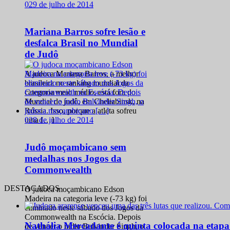
0
29 de julho de 2014
Mariana Barros sofre lesão e
desfalca Brasil no Mundial
de Judô
A judoca Mariana Barros, a melhor
brasileira no ranking mundial da
categoria meio médio, está fora do
Mundial de judô, em Cheliabinsk, na
Rússia. Isso, porque a atleta sofreu
0
28 de julho de 2014
uma […]
Judô moçambicano sem
medalhas nos Jogos da
Commonwealth
DESTACADOS
O judoca moçambicano Edson
Madeira na categoria leve (-73 kg) foi
eliminado neste sábado dos Jogos da
Commonwealth na Escócia. Depois
Nathália Mercadante é quinta colocada na etap
de vencer o índio Balvinder Singh, o