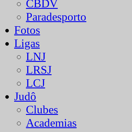
CBDV
Paradesporto
Fotos
Ligas
LNJ
LRSJ
LCJ
Judô
Clubes
Academias