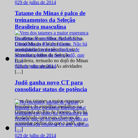
0
29 de julho de 2014
Tatame do Minas é palco de
treinamentos da Seleção
Brasileira masculina
Os atletas Ruan Silva, Rafael Silva,
David Moura e Walter Costa
acompanhados do técnico Luiz
Shinohara, todos da Seleção
Brasileira, treinarão no dojô do Minas
0
29 de julho de 2014
durante esta semana. As atividades
[…]
Judô ganha novo CT para
consolidar status de potência
Vem dos tatames a maior esperança
brasileira de empilhar medalhas na
Olimpíada do Rio de Janeiro. Não há
modalidade com mais chances de
acumular pódios do que o judô, que
[…]
0
29 de julho de 2014