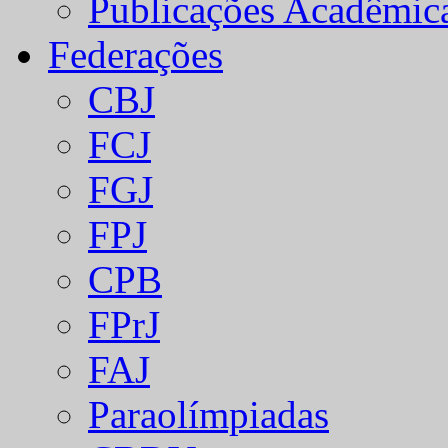
Publicações Acadêmic
Federações
CBJ
FCJ
FGJ
FPJ
CPB
FPrJ
FAJ
Paraolímpiadas