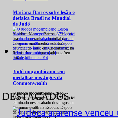
Mariana Barros sofre lesão e
desfalca Brasil no Mundial
de Judô
A judoca Mariana Barros, a melhor
brasileira no ranking mundial da
categoria meio médio, está fora do
Mundial de judô, em Cheliabinsk, na
Rússia. Isso, porque a atleta sofreu
0
28 de julho de 2014
uma […]
Judô moçambicano sem
medalhas nos Jogos da
Commonwealth
DESTACADOS
O judoca moçambicano Edson
Madeira na categoria leve (-73 kg) foi
eliminado neste sábado dos Jogos da
Commonwealth na Escócia. Depois
de vencer o índio Balvinder Singh, o
judoca moçambicano […]