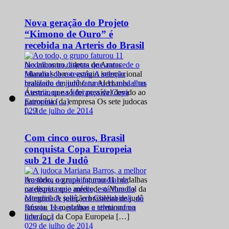
Nova geração do Projeto
“Kimono de Ouro” é
recebida na Arteris do Brasil
No encontro, atletas de Araras
falaram sobre o estágio internacional
realizado em junho na Alemanha e na
Áustria, que só foi possível devido ao
patrocínio da empresa Os sete judocas
0
29 de julho de 2014
[…]
Com cinco ouros, Brasil
conquista Copa Europeia
sub 21 de Judô
Ao todo, o grupo faturou 11 medalhas
na disputa que antecede o Mundial da
categoria A seleção brasileira de judô
faturou 11 medalhas e terminou na
liderança da Copa Europeia […]
0
29 de julho de 2014