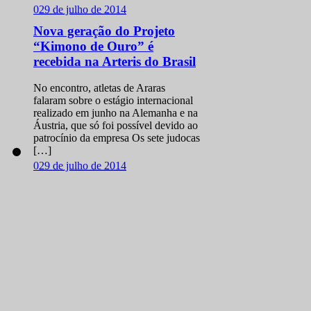
0
29 de julho de 2014
Nova geração do Projeto
“Kimono de Ouro” é
recebida na Arteris do Brasil
No encontro, atletas de Araras
falaram sobre o estágio internacional
realizado em junho na Alemanha e na
Áustria, que só foi possível devido ao
patrocínio da empresa Os sete judocas
[…]
0
29 de julho de 2014
Com cinco ouros, Brasil
conquista Copa Europeia
sub 21 de Judô
Ao todo, o grupo faturou 11 medalhas
na disputa que antecede o Mundial da
categoria A seleção brasileira de judô
faturou 11 medalhas e terminou na
liderança da Copa Europeia […]