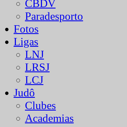
CBDV
Paradesporto
Fotos
Ligas
LNJ
LRSJ
LCJ
Judô
Clubes
Academias