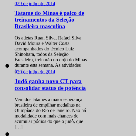
0
29 de julho de 2014
Tatame do Minas é palco de
treinamentos da Seleção
Brasileira masculina
Os atletas Ruan Silva, Rafael Silva,
David Moura e Walter Costa
acompanhados do técnico Luiz
Shinohara, todos da Seleção
Brasileira, treinarão no dojô do Minas
durante esta semana. As atividades
[…]
0
29 de julho de 2014
Judô ganha novo CT para
consolidar status de potência
Vem dos tatames a maior esperança
brasileira de empilhar medalhas na
Olimpíada do Rio de Janeiro. Não há
modalidade com mais chances de
acumular pódios do que o judô, que
[…]