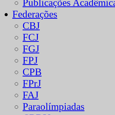
Publicações Acadêmic
Federações
CBJ
FCJ
FGJ
FPJ
CPB
FPrJ
FAJ
Paraolímpiadas