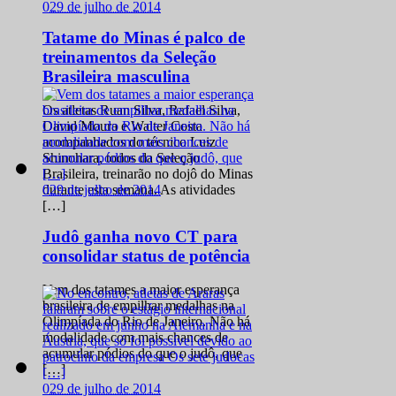
0
29 de julho de 2014
Tatame do Minas é palco de
treinamentos da Seleção
Brasileira masculina
Os atletas Ruan Silva, Rafael Silva,
David Moura e Walter Costa
acompanhados do técnico Luiz
Shinohara, todos da Seleção
Brasileira, treinarão no dojô do Minas
0
29 de julho de 2014
durante esta semana. As atividades
[…]
Judô ganha novo CT para
consolidar status de potência
Vem dos tatames a maior esperança
brasileira de empilhar medalhas na
Olimpíada do Rio de Janeiro. Não há
modalidade com mais chances de
acumular pódios do que o judô, que
[…]
0
29 de julho de 2014