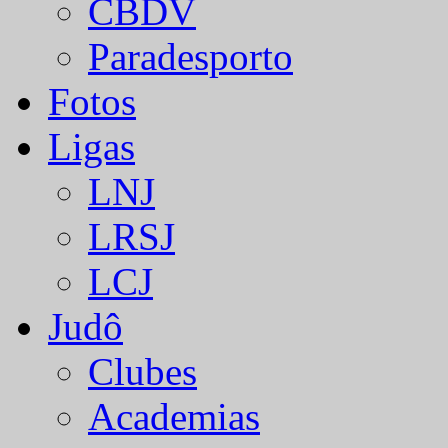
CBDV
Paradesporto
Fotos
Ligas
LNJ
LRSJ
LCJ
Judô
Clubes
Academias