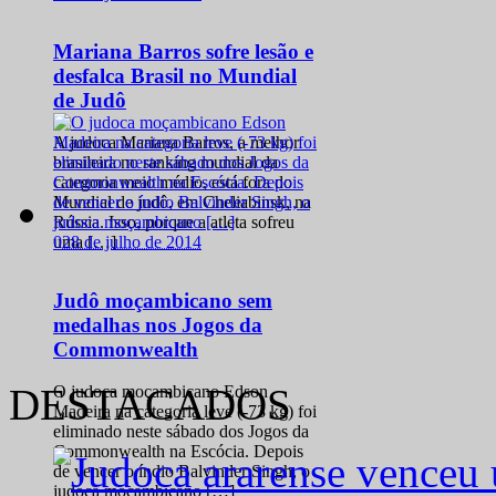
Mariana Barros sofre lesão e
desfalca Brasil no Mundial
de Judô
A judoca Mariana Barros, a melhor
brasileira no ranking mundial da
categoria meio médio, está fora do
Mundial de judô, em Cheliabinsk, na
Rússia. Isso, porque a atleta sofreu
0
28 de julho de 2014
uma […]
Judô moçambicano sem
medalhas nos Jogos da
Commonwealth
DESTACADOS
O judoca moçambicano Edson
Madeira na categoria leve (-73 kg) foi
eliminado neste sábado dos Jogos da
Commonwealth na Escócia. Depois
de vencer o índio Balvinder Singh, o
judoca moçambicano […]