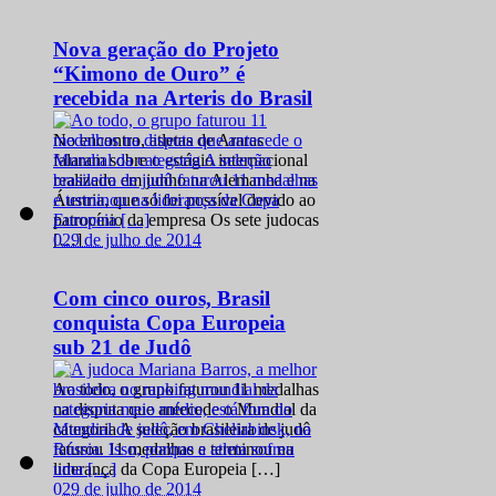
Nova geração do Projeto
“Kimono de Ouro” é
recebida na Arteris do Brasil
No encontro, atletas de Araras
falaram sobre o estágio internacional
realizado em junho na Alemanha e na
Áustria, que só foi possível devido ao
patrocínio da empresa Os sete judocas
0
29 de julho de 2014
[…]
Com cinco ouros, Brasil
conquista Copa Europeia
sub 21 de Judô
Ao todo, o grupo faturou 11 medalhas
na disputa que antecede o Mundial da
categoria A seleção brasileira de judô
faturou 11 medalhas e terminou na
liderança da Copa Europeia […]
0
29 de julho de 2014