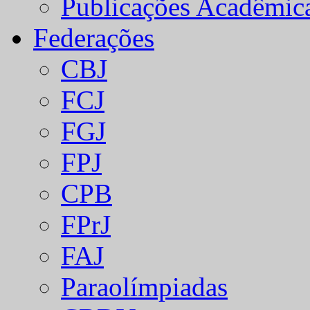
Publicações Acadêmic
Federações
CBJ
FCJ
FGJ
FPJ
CPB
FPrJ
FAJ
Paraolímpiadas