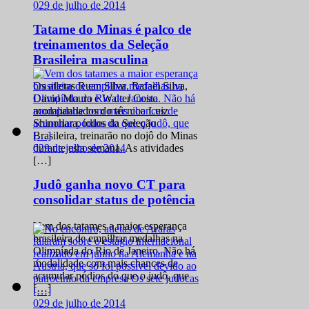
0
29 de julho de 2014
Tatame do Minas é palco de
treinamentos da Seleção
Brasileira masculina
Os atletas Ruan Silva, Rafael Silva,
David Moura e Walter Costa
acompanhados do técnico Luiz
Shinohara, todos da Seleção
Brasileira, treinarão no dojô do Minas
0
29 de julho de 2014
durante esta semana. As atividades
[…]
Judô ganha novo CT para
consolidar status de potência
Vem dos tatames a maior esperança
brasileira de empilhar medalhas na
Olimpíada do Rio de Janeiro. Não há
modalidade com mais chances de
acumular pódios do que o judô, que
[…]
0
29 de julho de 2014