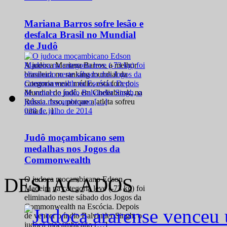
Mariana Barros sofre lesão e
desfalca Brasil no Mundial
de Judô
A judoca Mariana Barros, a melhor
brasileira no ranking mundial da
categoria meio médio, está fora do
Mundial de judô, em Cheliabinsk, na
Rússia. Isso, porque a atleta sofreu
0
28 de julho de 2014
uma […]
Judô moçambicano sem
medalhas nos Jogos da
Commonwealth
DESTACADOS
O judoca moçambicano Edson
Madeira na categoria leve (-73 kg) foi
eliminado neste sábado dos Jogos da
Commonwealth na Escócia. Depois
de vencer o índio Balvinder Singh, o
judoca moçambicano […]