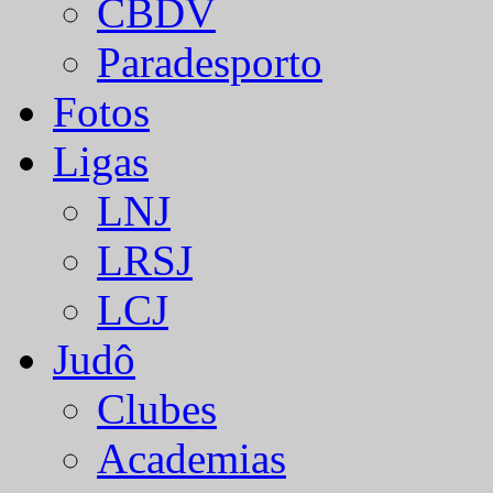
CBDV
Paradesporto
Fotos
Ligas
LNJ
LRSJ
LCJ
Judô
Clubes
Academias