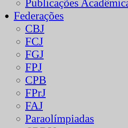
Publicações Acadêmic
Federações
CBJ
FCJ
FGJ
FPJ
CPB
FPrJ
FAJ
Paraolímpiadas