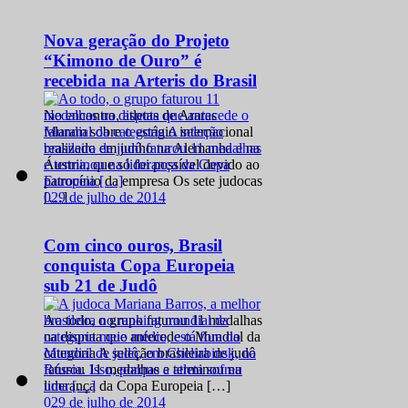
Nova geração do Projeto
“Kimono de Ouro” é
recebida na Arteris do Brasil
No encontro, atletas de Araras
falaram sobre o estágio internacional
realizado em junho na Alemanha e na
Áustria, que só foi possível devido ao
patrocínio da empresa Os sete judocas
0
29 de julho de 2014
[…]
Com cinco ouros, Brasil
conquista Copa Europeia
sub 21 de Judô
Ao todo, o grupo faturou 11 medalhas
na disputa que antecede o Mundial da
categoria A seleção brasileira de judô
faturou 11 medalhas e terminou na
liderança da Copa Europeia […]
0
29 de julho de 2014