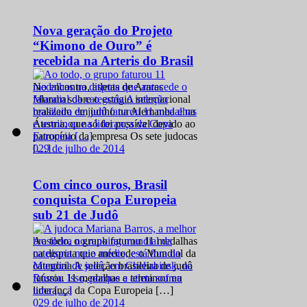
Nova geração do Projeto
“Kimono de Ouro” é
recebida na Arteris do Brasil
No encontro, atletas de Araras
falaram sobre o estágio internacional
realizado em junho na Alemanha e na
Áustria, que só foi possível devido ao
patrocínio da empresa Os sete judocas
0
29 de julho de 2014
[…]
Com cinco ouros, Brasil
conquista Copa Europeia
sub 21 de Judô
Ao todo, o grupo faturou 11 medalhas
na disputa que antecede o Mundial da
categoria A seleção brasileira de judô
faturou 11 medalhas e terminou na
liderança da Copa Europeia […]
0
29 de julho de 2014