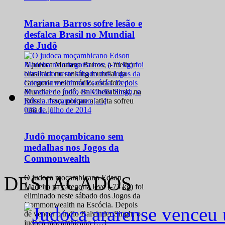
Mariana Barros sofre lesão e
desfalca Brasil no Mundial
de Judô
A judoca Mariana Barros, a melhor
brasileira no ranking mundial da
categoria meio médio, está fora do
Mundial de judô, em Cheliabinsk, na
Rússia. Isso, porque a atleta sofreu
0
28 de julho de 2014
uma […]
Judô moçambicano sem
medalhas nos Jogos da
Commonwealth
DESTACADOS
O judoca moçambicano Edson
Madeira na categoria leve (-73 kg) foi
eliminado neste sábado dos Jogos da
Commonwealth na Escócia. Depois
de vencer o índio Balvinder Singh, o
judoca moçambicano […]