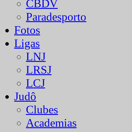
CBDV
Paradesporto
Fotos
Ligas
LNJ
LRSJ
LCJ
Judô
Clubes
Academias