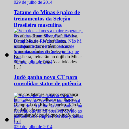
0
29 de julho de 2014
Tatame do Minas é palco de
treinamentos da Seleção
Brasileira masculina
Os atletas Ruan Silva, Rafael Silva,
David Moura e Walter Costa
acompanhados do técnico Luiz
Shinohara, todos da Seleção
Brasileira, treinarão no dojô do Minas
0
29 de julho de 2014
durante esta semana. As atividades
[…]
Judô ganha novo CT para
consolidar status de potência
Vem dos tatames a maior esperança
brasileira de empilhar medalhas na
Olimpíada do Rio de Janeiro. Não há
modalidade com mais chances de
acumular pódios do que o judô, que
[…]
0
29 de julho de 2014