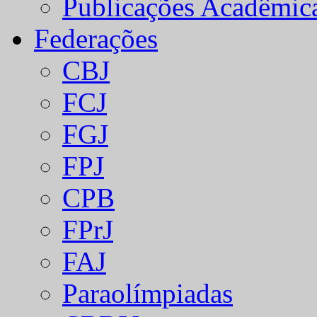
Publicações Acadêmic
Federações
CBJ
FCJ
FGJ
FPJ
CPB
FPrJ
FAJ
Paraolímpiadas