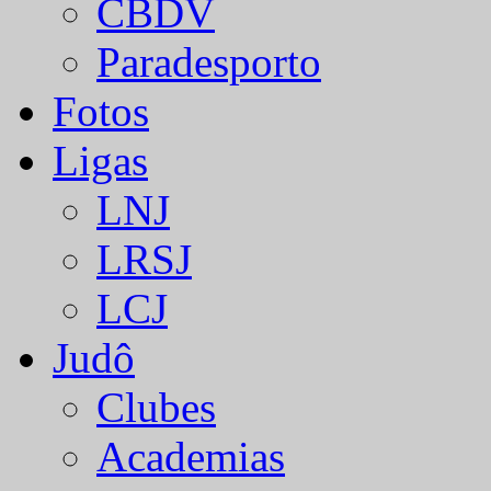
CBDV
Paradesporto
Fotos
Ligas
LNJ
LRSJ
LCJ
Judô
Clubes
Academias