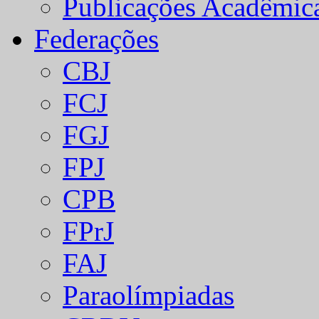
Publicações Acadêmic
Federações
CBJ
FCJ
FGJ
FPJ
CPB
FPrJ
FAJ
Paraolímpiadas