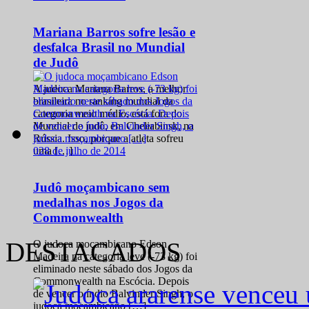
Mariana Barros sofre lesão e
desfalca Brasil no Mundial
de Judô
A judoca Mariana Barros, a melhor
brasileira no ranking mundial da
categoria meio médio, está fora do
Mundial de judô, em Cheliabinsk, na
Rússia. Isso, porque a atleta sofreu
0
28 de julho de 2014
uma […]
Judô moçambicano sem
medalhas nos Jogos da
Commonwealth
DESTACADOS
O judoca moçambicano Edson
Madeira na categoria leve (-73 kg) foi
eliminado neste sábado dos Jogos da
Commonwealth na Escócia. Depois
de vencer o índio Balvinder Singh, o
judoca moçambicano […]