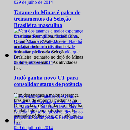
0
29 de julho de 2014
Tatame do Minas é palco de
treinamentos da Seleção
Brasileira masculina
Os atletas Ruan Silva, Rafael Silva,
David Moura e Walter Costa
acompanhados do técnico Luiz
Shinohara, todos da Seleção
Brasileira, treinarão no dojô do Minas
0
29 de julho de 2014
durante esta semana. As atividades
[…]
Judô ganha novo CT para
consolidar status de potência
Vem dos tatames a maior esperança
brasileira de empilhar medalhas na
Olimpíada do Rio de Janeiro. Não há
modalidade com mais chances de
acumular pódios do que o judô, que
[…]
0
29 de julho de 2014