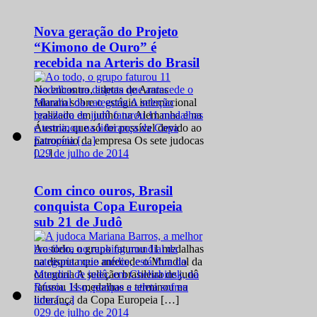
Nova geração do Projeto
“Kimono de Ouro” é
recebida na Arteris do Brasil
No encontro, atletas de Araras
falaram sobre o estágio internacional
realizado em junho na Alemanha e na
Áustria, que só foi possível devido ao
patrocínio da empresa Os sete judocas
0
29 de julho de 2014
[…]
Com cinco ouros, Brasil
conquista Copa Europeia
sub 21 de Judô
Ao todo, o grupo faturou 11 medalhas
na disputa que antecede o Mundial da
categoria A seleção brasileira de judô
faturou 11 medalhas e terminou na
liderança da Copa Europeia […]
0
29 de julho de 2014