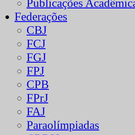
Publicações Acadêmic
Federações
CBJ
FCJ
FGJ
FPJ
CPB
FPrJ
FAJ
Paraolímpiadas