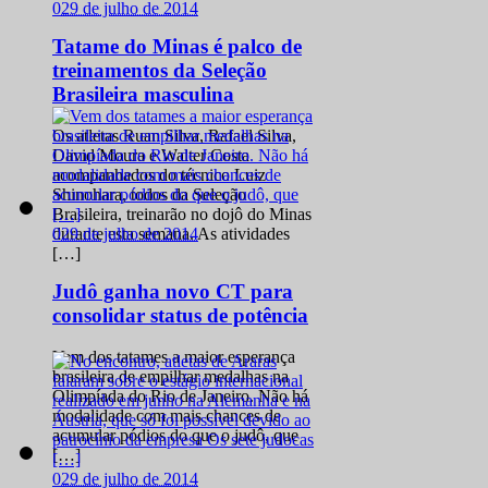
0
29 de julho de 2014
Tatame do Minas é palco de
treinamentos da Seleção
Brasileira masculina
Os atletas Ruan Silva, Rafael Silva,
David Moura e Walter Costa
acompanhados do técnico Luiz
Shinohara, todos da Seleção
Brasileira, treinarão no dojô do Minas
0
29 de julho de 2014
durante esta semana. As atividades
[…]
Judô ganha novo CT para
consolidar status de potência
Vem dos tatames a maior esperança
brasileira de empilhar medalhas na
Olimpíada do Rio de Janeiro. Não há
modalidade com mais chances de
acumular pódios do que o judô, que
[…]
0
29 de julho de 2014