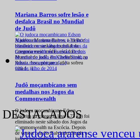
Mariana Barros sofre lesão e
desfalca Brasil no Mundial
de Judô
A judoca Mariana Barros, a melhor
brasileira no ranking mundial da
categoria meio médio, está fora do
Mundial de judô, em Cheliabinsk, na
Rússia. Isso, porque a atleta sofreu
0
28 de julho de 2014
uma […]
Judô moçambicano sem
medalhas nos Jogos da
Commonwealth
DESTACADOS
O judoca moçambicano Edson
Madeira na categoria leve (-73 kg) foi
eliminado neste sábado dos Jogos da
Commonwealth na Escócia. Depois
de vencer o índio Balvinder Singh, o
judoca moçambicano […]