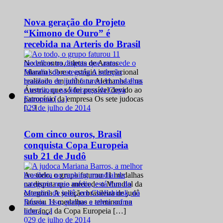
Nova geração do Projeto
“Kimono de Ouro” é
recebida na Arteris do Brasil
No encontro, atletas de Araras
falaram sobre o estágio internacional
realizado em junho na Alemanha e na
Áustria, que só foi possível devido ao
patrocínio da empresa Os sete judocas
0
29 de julho de 2014
[…]
Com cinco ouros, Brasil
conquista Copa Europeia
sub 21 de Judô
Ao todo, o grupo faturou 11 medalhas
na disputa que antecede o Mundial da
categoria A seleção brasileira de judô
faturou 11 medalhas e terminou na
liderança da Copa Europeia […]
0
29 de julho de 2014