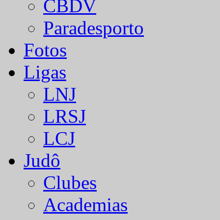
CBDV
Paradesporto
Fotos
Ligas
LNJ
LRSJ
LCJ
Judô
Clubes
Academias