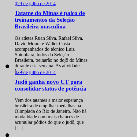
0
29 de julho de 2014
Tatame do Minas é palco de
treinamentos da Seleção
Brasileira masculina
Os atletas Ruan Silva, Rafael Silva,
David Moura e Walter Costa
acompanhados do técnico Luiz
Shinohara, todos da Seleção
Brasileira, treinarão no dojô do Minas
durante esta semana. As atividades
[…]
0
29 de julho de 2014
Judô ganha novo CT para
consolidar status de potência
Vem dos tatames a maior esperança
brasileira de empilhar medalhas na
Olimpíada do Rio de Janeiro. Não há
modalidade com mais chances de
acumular pódios do que o judô, que
[…]