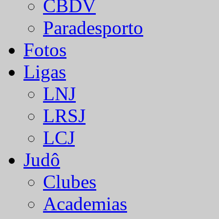
CBDV
Paradesporto
Fotos
Ligas
LNJ
LRSJ
LCJ
Judô
Clubes
Academias