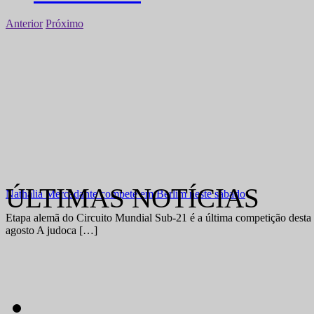
Anterior
Próximo
ÚLTIMAS NOTÍCIAS
Nathália Mercadante compete em Berlim neste sábado
Etapa alemã do Circuito Mundial Sub-21 é a última competição desta 
agosto A judoca […]