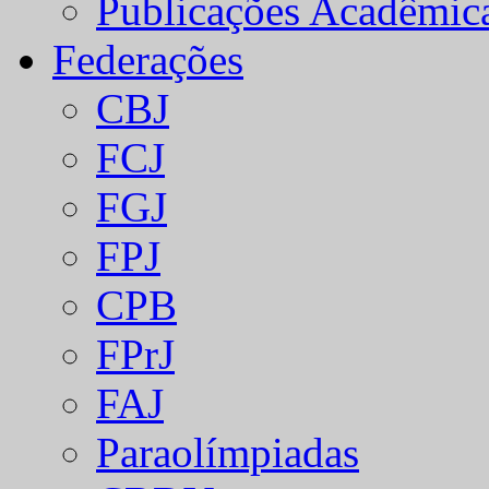
Publicações Acadêmic
Federações
CBJ
FCJ
FGJ
FPJ
CPB
FPrJ
FAJ
Paraolímpiadas