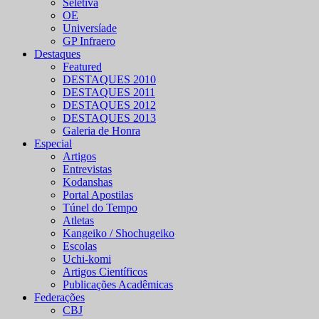
Seletiva
OE
Universíade
GP Infraero
Destaques
Featured
DESTAQUES 2010
DESTAQUES 2011
DESTAQUES 2012
DESTAQUES 2013
Galeria de Honra
Especial
Artigos
Entrevistas
Kodanshas
Portal Apostilas
Túnel do Tempo
Atletas
Kangeiko / Shochugeiko
Escolas
Uchi-komi
Artigos Científicos
Publicações Acadêmicas
Federações
CBJ