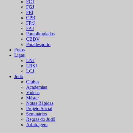
FCJ
FGJ
FPJ
CPB
FPrJ
FAJ
Paraolímpiadas
CBDV
Paradesporto
Fotos
Ligas
LNJ
LRSJ
LCJ
Judô
Clubes
Academias
Vídeos
Máster
Notas Rápidas
Projeto Social
Seminários
Regras do Judô
Arbitragem