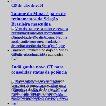
0
29 de julho de 2014
Tatame do Minas é palco de
treinamentos da Seleção
Brasileira masculina
Os atletas Ruan Silva, Rafael Silva,
David Moura e Walter Costa
acompanhados do técnico Luiz
Shinohara, todos da Seleção
Brasileira, treinarão no dojô do Minas
0
29 de julho de 2014
durante esta semana. As atividades
[…]
Judô ganha novo CT para
consolidar status de potência
Vem dos tatames a maior esperança
brasileira de empilhar medalhas na
Olimpíada do Rio de Janeiro. Não há
modalidade com mais chances de
acumular pódios do que o judô, que
[…]