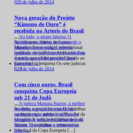
0
29 de julho de 2014
Nova geração do Projeto
“Kimono de Ouro” é
recebida na Arteris do Brasil
No encontro, atletas de Araras
falaram sobre o estágio internacional
realizado em junho na Alemanha e na
Áustria, que só foi possível devido ao
patrocínio da empresa Os sete judocas
0
29 de julho de 2014
[…]
Com cinco ouros, Brasil
conquista Copa Europeia
sub 21 de Judô
Ao todo, o grupo faturou 11 medalhas
na disputa que antecede o Mundial da
categoria A seleção brasileira de judô
faturou 11 medalhas e terminou na
liderança da Copa Europeia […]