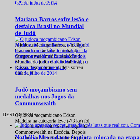
0
29 de julho de 2014
Mariana Barros sofre lesão e
desfalca Brasil no Mundial
de Judô
A judoca Mariana Barros, a melhor
brasileira no ranking mundial da
categoria meio médio, está fora do
Mundial de judô, em Cheliabinsk, na
Rússia. Isso, porque a atleta sofreu
0
28 de julho de 2014
uma […]
Judô moçambicano sem
medalhas nos Jogos da
Commonwealth
DESTACADOS
O judoca moçambicano Edson
Madeira na categoria leve (-73 kg) foi
eliminado neste sábado dos Jogos da
Commonwealth na Escócia. Depois
Nathália Mercadante é quinta colocada na etap
de vencer o índio Balvinder Singh, o