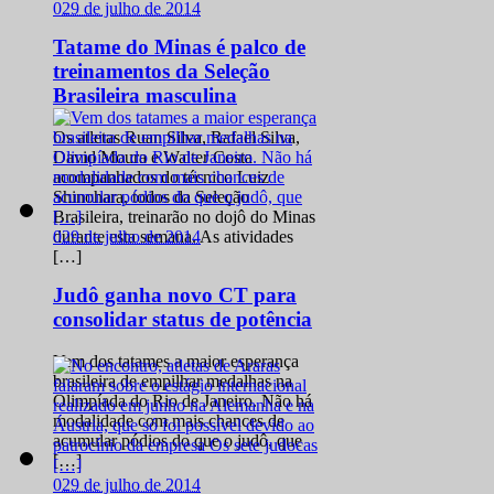
0
29 de julho de 2014
Tatame do Minas é palco de
treinamentos da Seleção
Brasileira masculina
Os atletas Ruan Silva, Rafael Silva,
David Moura e Walter Costa
acompanhados do técnico Luiz
Shinohara, todos da Seleção
Brasileira, treinarão no dojô do Minas
0
29 de julho de 2014
durante esta semana. As atividades
[…]
Judô ganha novo CT para
consolidar status de potência
Vem dos tatames a maior esperança
brasileira de empilhar medalhas na
Olimpíada do Rio de Janeiro. Não há
modalidade com mais chances de
acumular pódios do que o judô, que
[…]
0
29 de julho de 2014