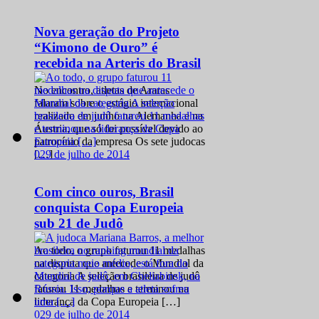
Nova geração do Projeto
“Kimono de Ouro” é
recebida na Arteris do Brasil
No encontro, atletas de Araras
falaram sobre o estágio internacional
realizado em junho na Alemanha e na
Áustria, que só foi possível devido ao
patrocínio da empresa Os sete judocas
0
29 de julho de 2014
[…]
Com cinco ouros, Brasil
conquista Copa Europeia
sub 21 de Judô
Ao todo, o grupo faturou 11 medalhas
na disputa que antecede o Mundial da
categoria A seleção brasileira de judô
faturou 11 medalhas e terminou na
liderança da Copa Europeia […]
0
29 de julho de 2014