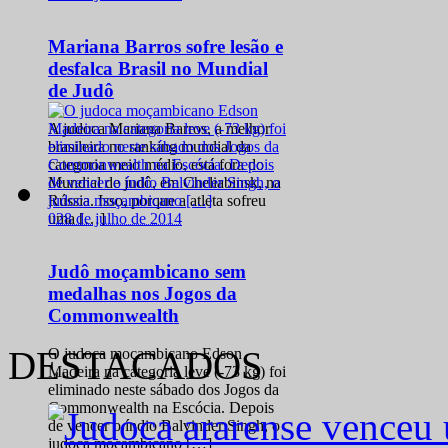
Mariana Barros sofre lesão e
desfalca Brasil no Mundial
de Judô
A judoca Mariana Barros, a melhor
brasileira no ranking mundial da
categoria meio médio, está fora do
Mundial de judô, em Cheliabinsk, na
Rússia. Isso, porque a atleta sofreu
0
28 de julho de 2014
uma […]
Judô moçambicano sem
medalhas nos Jogos da
Commonwealth
DESTACADOS
O judoca moçambicano Edson
Madeira na categoria leve (-73 kg) foi
eliminado neste sábado dos Jogos da
Commonwealth na Escócia. Depois
de vencer o índio Balvinder Singh, o
judoca moçambicano […]