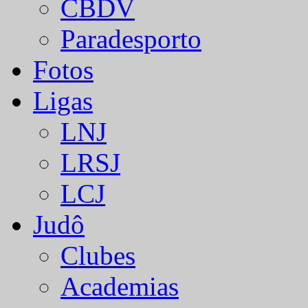
CBDV
Paradesporto
Fotos
Ligas
LNJ
LRSJ
LCJ
Judô
Clubes
Academias