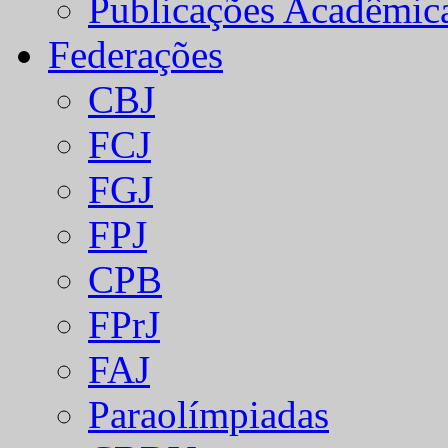
Publicações Acadêmic
Federações
CBJ
FCJ
FGJ
FPJ
CPB
FPrJ
FAJ
Paraolímpiadas