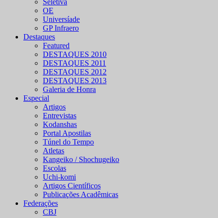
Seletiva
OE
Universíade
GP Infraero
Destaques
Featured
DESTAQUES 2010
DESTAQUES 2011
DESTAQUES 2012
DESTAQUES 2013
Galeria de Honra
Especial
Artigos
Entrevistas
Kodanshas
Portal Apostilas
Túnel do Tempo
Atletas
Kangeiko / Shochugeiko
Escolas
Uchi-komi
Artigos Científicos
Publicações Acadêmicas
Federações
CBJ