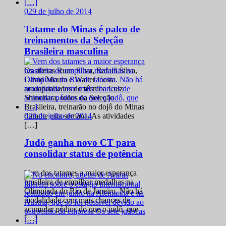
0
29 de julho de 2014
Tatame do Minas é palco de
treinamentos da Seleção
Brasileira masculina
Os atletas Ruan Silva, Rafael Silva,
David Moura e Walter Costa
acompanhados do técnico Luiz
Shinohara, todos da Seleção
Brasileira, treinarão no dojô do Minas
0
29 de julho de 2014
durante esta semana. As atividades
[…]
Judô ganha novo CT para
consolidar status de potência
Vem dos tatames a maior esperança
brasileira de empilhar medalhas na
Olimpíada do Rio de Janeiro. Não há
modalidade com mais chances de
acumular pódios do que o judô, que
[…]