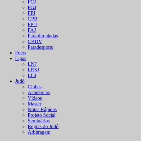
FCJ
FGJ
FPJ
CPB
FPrJ
FAJ
Paraolímpiadas
CBDV
Paradesporto
Fotos
Ligas
LNJ
LRSJ
LCJ
Judô
Clubes
Academias
Vídeos
Máster
Notas Rápidas
Projeto Social
Seminários
Regras do Judô
Arbitragem