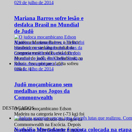
0
29 de julho de 2014
Mariana Barros sofre lesão e
desfalca Brasil no Mundial
de Judô
A judoca Mariana Barros, a melhor
brasileira no ranking mundial da
categoria meio médio, está fora do
Mundial de judô, em Cheliabinsk, na
Rússia. Isso, porque a atleta sofreu
0
28 de julho de 2014
uma […]
Judô moçambicano sem
medalhas nos Jogos da
Commonwealth
DESTACADOS
O judoca moçambicano Edson
Madeira na categoria leve (-73 kg) foi
eliminado neste sábado dos Jogos da
Commonwealth na Escócia. Depois
Nathália Mercadante é quinta colocada na etap
de vencer o índio Balvinder Singh, o