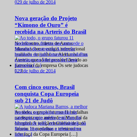
0
29 de julho de 2014
Nova geração do Projeto
“Kimono de Ouro” é
recebida na Arteris do Brasil
No encontro, atletas de Araras
falaram sobre o estágio internacional
realizado em junho na Alemanha e na
Áustria, que só foi possível devido ao
patrocínio da empresa Os sete judocas
0
29 de julho de 2014
[…]
Com cinco ouros, Brasil
conquista Copa Europeia
sub 21 de Judô
Ao todo, o grupo faturou 11 medalhas
na disputa que antecede o Mundial da
categoria A seleção brasileira de judô
faturou 11 medalhas e terminou na
liderança da Copa Europeia […]