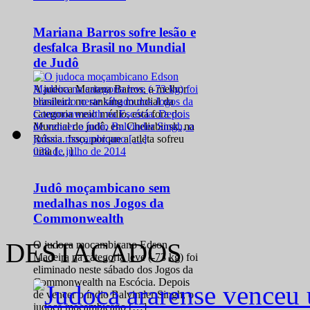
Mariana Barros sofre lesão e
desfalca Brasil no Mundial
de Judô
A judoca Mariana Barros, a melhor
brasileira no ranking mundial da
categoria meio médio, está fora do
Mundial de judô, em Cheliabinsk, na
Rússia. Isso, porque a atleta sofreu
0
28 de julho de 2014
uma […]
Judô moçambicano sem
medalhas nos Jogos da
Commonwealth
DESTACADOS
O judoca moçambicano Edson
Madeira na categoria leve (-73 kg) foi
eliminado neste sábado dos Jogos da
Commonwealth na Escócia. Depois
de vencer o índio Balvinder Singh, o
judoca moçambicano […]