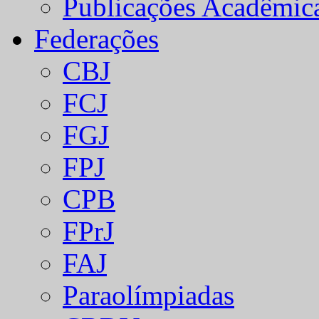
Publicações Acadêmic
Federações
CBJ
FCJ
FGJ
FPJ
CPB
FPrJ
FAJ
Paraolímpiadas