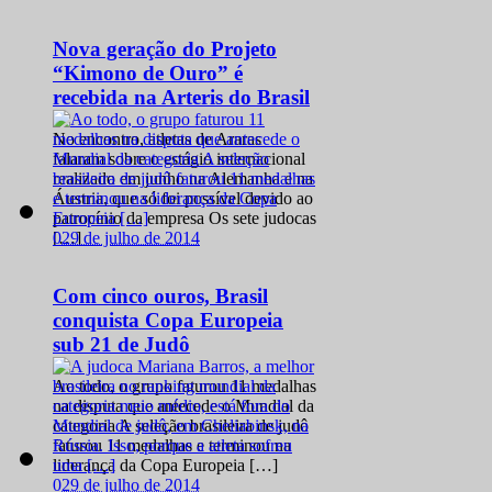
Nova geração do Projeto
“Kimono de Ouro” é
recebida na Arteris do Brasil
No encontro, atletas de Araras
falaram sobre o estágio internacional
realizado em junho na Alemanha e na
Áustria, que só foi possível devido ao
patrocínio da empresa Os sete judocas
0
29 de julho de 2014
[…]
Com cinco ouros, Brasil
conquista Copa Europeia
sub 21 de Judô
Ao todo, o grupo faturou 11 medalhas
na disputa que antecede o Mundial da
categoria A seleção brasileira de judô
faturou 11 medalhas e terminou na
liderança da Copa Europeia […]
0
29 de julho de 2014