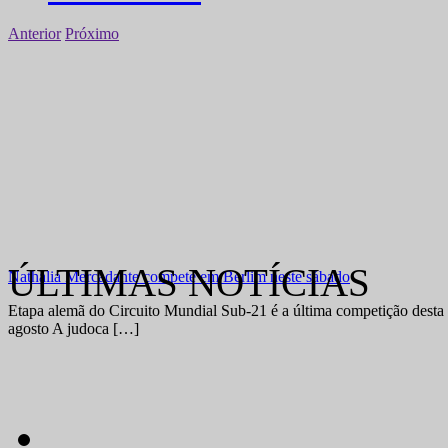
Anterior
Próximo
ÚLTIMAS NOTÍCIAS
Nathália Mercadante compete em Berlim neste sábado
Etapa alemã do Circuito Mundial Sub-21 é a última competição desta 
agosto A judoca […]