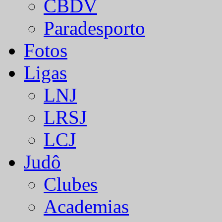
CBDV
Paradesporto
Fotos
Ligas
LNJ
LRSJ
LCJ
Judô
Clubes
Academias