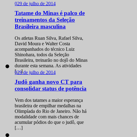
0
29 de julho de 2014
Tatame do Minas é palco de
treinamentos da Seleção
Brasileira masculina
Os atletas Ruan Silva, Rafael Silva,
David Moura e Walter Costa
acompanhados do técnico Luiz
Shinohara, todos da Seleção
Brasileira, treinarão no dojô do Minas
durante esta semana. As atividades
[…]
0
29 de julho de 2014
Judô ganha novo CT para
consolidar status de potência
Vem dos tatames a maior esperança
brasileira de empilhar medalhas na
Olimpíada do Rio de Janeiro. Não há
modalidade com mais chances de
acumular pódios do que o judô, que
[…]