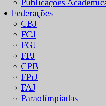
Publicações Acadêmic
Federações
CBJ
FCJ
FGJ
FPJ
CPB
FPrJ
FAJ
Paraolímpiadas