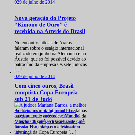
0
29 de julho de 2014
Nova geração do Projeto
“Kimono de Ouro” é
recebida na Arteris do Brasil
No encontro, atletas de Araras
falaram sobre o estágio internacional
realizado em junho na Alemanha e na
Áustria, que só foi possível devido ao
patrocínio da empresa Os sete judocas
[…]
0
29 de julho de 2014
Com cinco ouros, Brasil
conquista Copa Europeia
sub 21 de Judô
Ao todo, o grupo faturou 11 medalhas
na disputa que antecede o Mundial da
categoria A seleção brasileira de judô
faturou 11 medalhas e terminou na
liderança da Copa Europeia […]