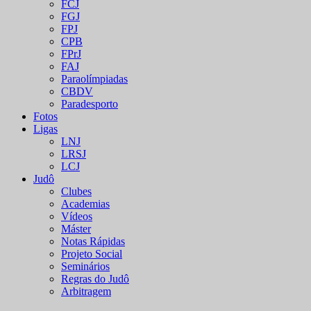
FCJ
FGJ
FPJ
CPB
FPrJ
FAJ
Paraolímpiadas
CBDV
Paradesporto
Fotos
Ligas
LNJ
LRSJ
LCJ
Judô
Clubes
Academias
Vídeos
Máster
Notas Rápidas
Projeto Social
Seminários
Regras do Judô
Arbitragem