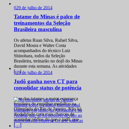
0
29 de julho de 2014
Tatame do Minas é palco de
treinamentos da Seleção
Brasileira masculina
Os atletas Ruan Silva, Rafael Silva,
David Moura e Walter Costa
acompanhados do técnico Luiz
Shinohara, todos da Seleção
Brasileira, treinarão no dojô do Minas
durante esta semana. As atividades
[…]
0
29 de julho de 2014
Judô ganha novo CT para
consolidar status de potência
Vem dos tatames a maior esperança
brasileira de empilhar medalhas na
Olimpíada do Rio de Janeiro. Não há
modalidade com mais chances de
acumular pódios do que o judô, que
[…]