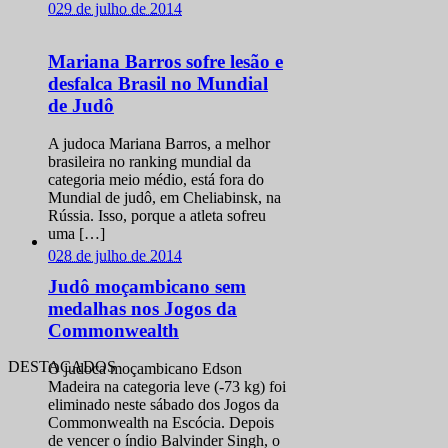
0
29 de julho de 2014
Mariana Barros sofre lesão e
desfalca Brasil no Mundial
de Judô
A judoca Mariana Barros, a melhor
brasileira no ranking mundial da
categoria meio médio, está fora do
Mundial de judô, em Cheliabinsk, na
Rússia. Isso, porque a atleta sofreu
uma […]
0
28 de julho de 2014
Judô moçambicano sem
medalhas nos Jogos da
Commonwealth
DESTACADOS
O judoca moçambicano Edson
Madeira na categoria leve (-73 kg) foi
eliminado neste sábado dos Jogos da
Commonwealth na Escócia. Depois
de vencer o índio Balvinder Singh, o