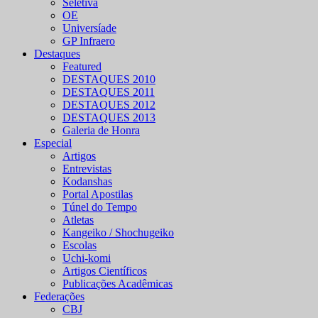
Seletiva
OE
Universíade
GP Infraero
Destaques
Featured
DESTAQUES 2010
DESTAQUES 2011
DESTAQUES 2012
DESTAQUES 2013
Galeria de Honra
Especial
Artigos
Entrevistas
Kodanshas
Portal Apostilas
Túnel do Tempo
Atletas
Kangeiko / Shochugeiko
Escolas
Uchi-komi
Artigos Científicos
Publicações Acadêmicas
Federações
CBJ