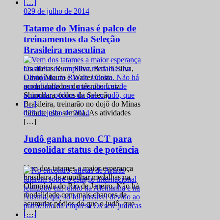
0
29 de julho de 2014
Tatame do Minas é palco de
treinamentos da Seleção
Brasileira masculina
Os atletas Ruan Silva, Rafael Silva,
David Moura e Walter Costa
acompanhados do técnico Luiz
Shinohara, todos da Seleção
Brasileira, treinarão no dojô do Minas
0
29 de julho de 2014
durante esta semana. As atividades
[…]
Judô ganha novo CT para
consolidar status de potência
Vem dos tatames a maior esperança
brasileira de empilhar medalhas na
Olimpíada do Rio de Janeiro. Não há
modalidade com mais chances de
acumular pódios do que o judô, que
[…]