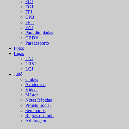
FCJ
FGJ
FPJ
CPB
FPrJ
FAJ
Paraolímpiadas
CBDV
Paradesporto
Fotos
Ligas
LNJ
LRSJ
LCJ
Judô
Clubes
Academias
Vídeos
Máster
Notas Rápidas
Projeto Social
Seminários
Regras do Judô
Arbitragem