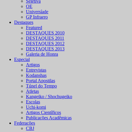
Seletiva
OE
Universíade
GP Infraero
Destaques
Featured
DESTAQUES 2010
DESTAQUES 2011
DESTAQUES 2012
DESTAQUES 2013
Galeria de Honra
Especial
Artigos
Entrevistas
Kodanshas
Portal Apostilas
Túnel do Tempo
Atletas
Kangeiko / Shochugeiko
Escolas
Uchi-komi
Artigos Científicos
Publicações Acadêmicas
Federações
CBJ