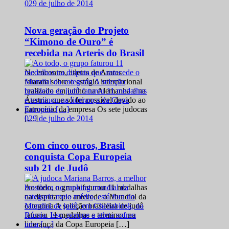
0
29 de julho de 2014
Nova geração do Projeto
“Kimono de Ouro” é
recebida na Arteris do Brasil
No encontro, atletas de Araras
falaram sobre o estágio internacional
realizado em junho na Alemanha e na
Áustria, que só foi possível devido ao
patrocínio da empresa Os sete judocas
0
29 de julho de 2014
[…]
Com cinco ouros, Brasil
conquista Copa Europeia
sub 21 de Judô
Ao todo, o grupo faturou 11 medalhas
na disputa que antecede o Mundial da
categoria A seleção brasileira de judô
faturou 11 medalhas e terminou na
liderança da Copa Europeia […]