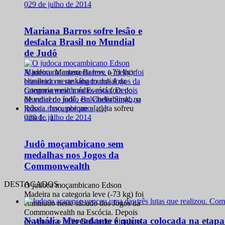
0
29 de julho de 2014
Mariana Barros sofre lesão e
desfalca Brasil no Mundial
de Judô
A judoca Mariana Barros, a melhor
brasileira no ranking mundial da
categoria meio médio, está fora do
Mundial de judô, em Cheliabinsk, na
Rússia. Isso, porque a atleta sofreu
0
28 de julho de 2014
uma […]
Judô moçambicano sem
medalhas nos Jogos da
Commonwealth
DESTACADOS
O judoca moçambicano Edson
Madeira na categoria leve (-73 kg) foi
eliminado neste sábado dos Jogos da
Commonwealth na Escócia. Depois
Nathália Mercadante é quinta colocada na etap
de vencer o índio Balvinder Singh, o