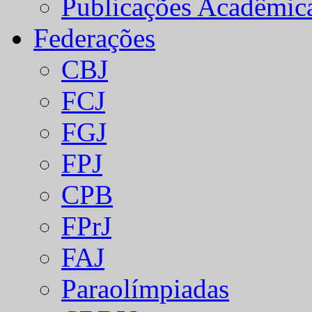
Publicações Acadêmic
Federações
CBJ
FCJ
FGJ
FPJ
CPB
FPrJ
FAJ
Paraolímpiadas