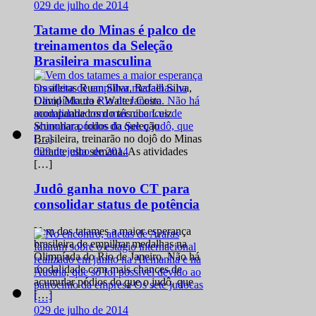
0
29 de julho de 2014
Tatame do Minas é palco de
treinamentos da Seleção
Brasileira masculina
Os atletas Ruan Silva, Rafael Silva,
David Moura e Walter Costa
acompanhados do técnico Luiz
Shinohara, todos da Seleção
Brasileira, treinarão no dojô do Minas
0
29 de julho de 2014
durante esta semana. As atividades
[…]
Judô ganha novo CT para
consolidar status de potência
Vem dos tatames a maior esperança
brasileira de empilhar medalhas na
Olimpíada do Rio de Janeiro. Não há
modalidade com mais chances de
acumular pódios do que o judô, que
[…]
0
29 de julho de 2014