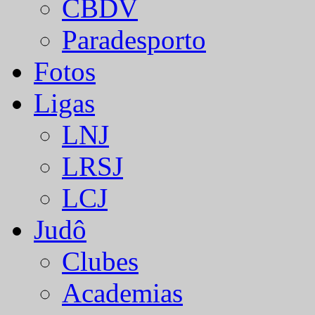
CBDV
Paradesporto
Fotos
Ligas
LNJ
LRSJ
LCJ
Judô
Clubes
Academias