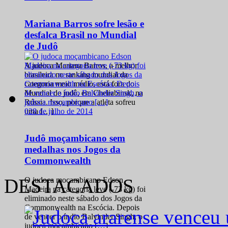
Mariana Barros sofre lesão e
desfalca Brasil no Mundial
de Judô
A judoca Mariana Barros, a melhor
brasileira no ranking mundial da
categoria meio médio, está fora do
Mundial de judô, em Cheliabinsk, na
Rússia. Isso, porque a atleta sofreu
0
28 de julho de 2014
uma […]
Judô moçambicano sem
medalhas nos Jogos da
Commonwealth
DESTACADOS
O judoca moçambicano Edson
Madeira na categoria leve (-73 kg) foi
eliminado neste sábado dos Jogos da
Commonwealth na Escócia. Depois
de vencer o índio Balvinder Singh, o
judoca moçambicano […]