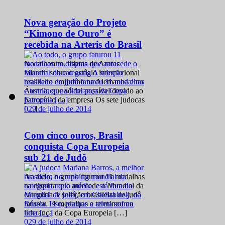
Nova geração do Projeto
“Kimono de Ouro” é
recebida na Arteris do Brasil
No encontro, atletas de Araras
falaram sobre o estágio internacional
realizado em junho na Alemanha e na
Áustria, que só foi possível devido ao
patrocínio da empresa Os sete judocas
0
29 de julho de 2014
[…]
Com cinco ouros, Brasil
conquista Copa Europeia
sub 21 de Judô
Ao todo, o grupo faturou 11 medalhas
na disputa que antecede o Mundial da
categoria A seleção brasileira de judô
faturou 11 medalhas e terminou na
liderança da Copa Europeia […]
0
29 de julho de 2014