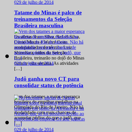
0
29 de julho de 2014
Tatame do Minas é palco de
treinamentos da Seleção
Brasileira masculina
Os atletas Ruan Silva, Rafael Silva,
David Moura e Walter Costa
acompanhados do técnico Luiz
Shinohara, todos da Seleção
Brasileira, treinarão no dojô do Minas
0
29 de julho de 2014
durante esta semana. As atividades
[…]
Judô ganha novo CT para
consolidar status de potência
Vem dos tatames a maior esperança
brasileira de empilhar medalhas na
Olimpíada do Rio de Janeiro. Não há
modalidade com mais chances de
acumular pódios do que o judô, que
[…]
0
29 de julho de 2014