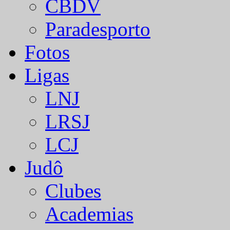
CBDV
Paradesporto
Fotos
Ligas
LNJ
LRSJ
LCJ
Judô
Clubes
Academias