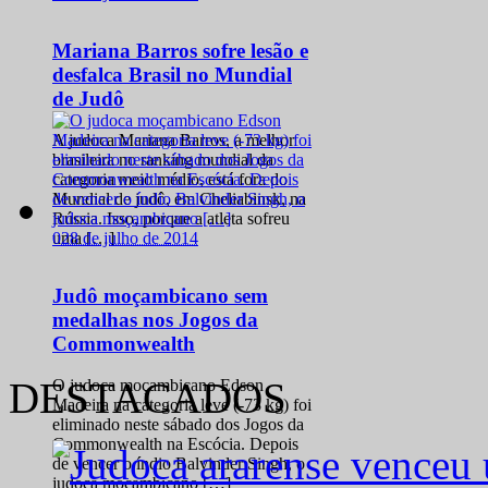
Mariana Barros sofre lesão e
desfalca Brasil no Mundial
de Judô
A judoca Mariana Barros, a melhor
brasileira no ranking mundial da
categoria meio médio, está fora do
Mundial de judô, em Cheliabinsk, na
Rússia. Isso, porque a atleta sofreu
0
28 de julho de 2014
uma […]
Judô moçambicano sem
medalhas nos Jogos da
Commonwealth
DESTACADOS
O judoca moçambicano Edson
Madeira na categoria leve (-73 kg) foi
eliminado neste sábado dos Jogos da
Commonwealth na Escócia. Depois
de vencer o índio Balvinder Singh, o
judoca moçambicano […]