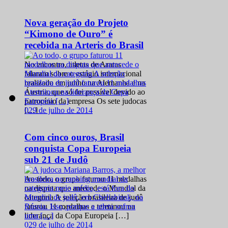
Nova geração do Projeto
“Kimono de Ouro” é
recebida na Arteris do Brasil
No encontro, atletas de Araras
falaram sobre o estágio internacional
realizado em junho na Alemanha e na
Áustria, que só foi possível devido ao
patrocínio da empresa Os sete judocas
0
29 de julho de 2014
[…]
Com cinco ouros, Brasil
conquista Copa Europeia
sub 21 de Judô
Ao todo, o grupo faturou 11 medalhas
na disputa que antecede o Mundial da
categoria A seleção brasileira de judô
faturou 11 medalhas e terminou na
liderança da Copa Europeia […]
0
29 de julho de 2014