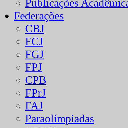
Publicações Acadêmic
Federações
CBJ
FCJ
FGJ
FPJ
CPB
FPrJ
FAJ
Paraolímpiadas