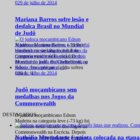
0
29 de julho de 2014
Mariana Barros sofre lesão e
desfalca Brasil no Mundial
de Judô
A judoca Mariana Barros, a melhor
brasileira no ranking mundial da
categoria meio médio, está fora do
Mundial de judô, em Cheliabinsk, na
Rússia. Isso, porque a atleta sofreu
0
28 de julho de 2014
uma […]
Judô moçambicano sem
medalhas nos Jogos da
Commonwealth
DESTACADOS
O judoca moçambicano Edson
Madeira na categoria leve (-73 kg) foi
eliminado neste sábado dos Jogos da
Commonwealth na Escócia. Depois
Nathália Mercadante é quinta colocada na etap
de vencer o índio Balvinder Singh, o