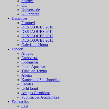
Seletiva
OE
Universíade
GP Infraero
Destaques
Featured
DESTAQUES 2010
DESTAQUES 2011
DESTAQUES 2012
DESTAQUES 2013
Galeria de Honra
Especial
Artigos
Entrevistas
Kodanshas
Portal Apostilas
Túnel do Tempo
Atletas
Kangeiko / Shochugeiko
Escolas
Uchi-komi
Artigos Científicos
Publicações Acadêmicas
Federações
CBJ