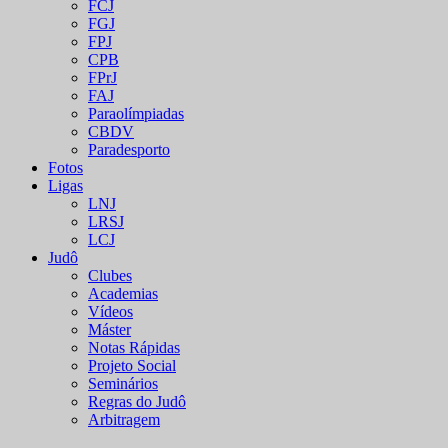
FCJ
FGJ
FPJ
CPB
FPrJ
FAJ
Paraolímpiadas
CBDV
Paradesporto
Fotos
Ligas
LNJ
LRSJ
LCJ
Judô
Clubes
Academias
Vídeos
Máster
Notas Rápidas
Projeto Social
Seminários
Regras do Judô
Arbitragem