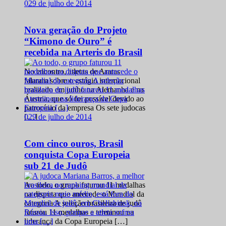
0
29 de julho de 2014
Nova geração do Projeto
“Kimono de Ouro” é
recebida na Arteris do Brasil
No encontro, atletas de Araras
falaram sobre o estágio internacional
realizado em junho na Alemanha e na
Áustria, que só foi possível devido ao
patrocínio da empresa Os sete judocas
0
29 de julho de 2014
[…]
Com cinco ouros, Brasil
conquista Copa Europeia
sub 21 de Judô
Ao todo, o grupo faturou 11 medalhas
na disputa que antecede o Mundial da
categoria A seleção brasileira de judô
faturou 11 medalhas e terminou na
liderança da Copa Europeia […]