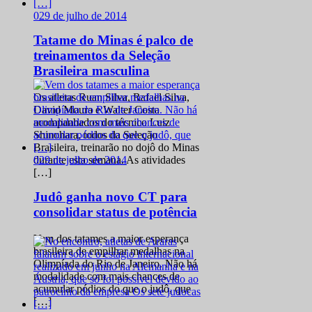
0
29 de julho de 2014
Tatame do Minas é palco de
treinamentos da Seleção
Brasileira masculina
Os atletas Ruan Silva, Rafael Silva,
David Moura e Walter Costa
acompanhados do técnico Luiz
Shinohara, todos da Seleção
Brasileira, treinarão no dojô do Minas
0
29 de julho de 2014
durante esta semana. As atividades
[…]
Judô ganha novo CT para
consolidar status de potência
Vem dos tatames a maior esperança
brasileira de empilhar medalhas na
Olimpíada do Rio de Janeiro. Não há
modalidade com mais chances de
acumular pódios do que o judô, que
[…]