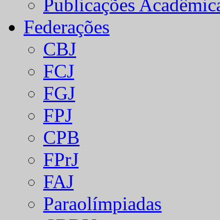
Publicações Acadêmic
Federações
CBJ
FCJ
FGJ
FPJ
CPB
FPrJ
FAJ
Paraolímpiadas