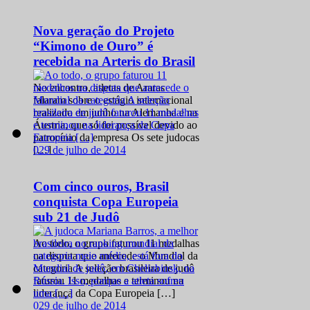
Nova geração do Projeto
“Kimono de Ouro” é
recebida na Arteris do Brasil
No encontro, atletas de Araras
falaram sobre o estágio internacional
realizado em junho na Alemanha e na
Áustria, que só foi possível devido ao
patrocínio da empresa Os sete judocas
0
29 de julho de 2014
[…]
Com cinco ouros, Brasil
conquista Copa Europeia
sub 21 de Judô
Ao todo, o grupo faturou 11 medalhas
na disputa que antecede o Mundial da
categoria A seleção brasileira de judô
faturou 11 medalhas e terminou na
liderança da Copa Europeia […]
0
29 de julho de 2014