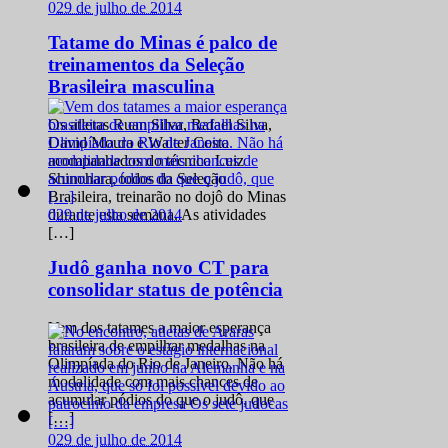
0
29 de julho de 2014
Tatame do Minas é palco de
treinamentos da Seleção
Brasileira masculina
Os atletas Ruan Silva, Rafael Silva,
David Moura e Walter Costa
acompanhados do técnico Luiz
Shinohara, todos da Seleção
Brasileira, treinarão no dojô do Minas
0
29 de julho de 2014
durante esta semana. As atividades
[…]
Judô ganha novo CT para
consolidar status de potência
Vem dos tatames a maior esperança
brasileira de empilhar medalhas na
Olimpíada do Rio de Janeiro. Não há
modalidade com mais chances de
acumular pódios do que o judô, que
[…]
0
29 de julho de 2014