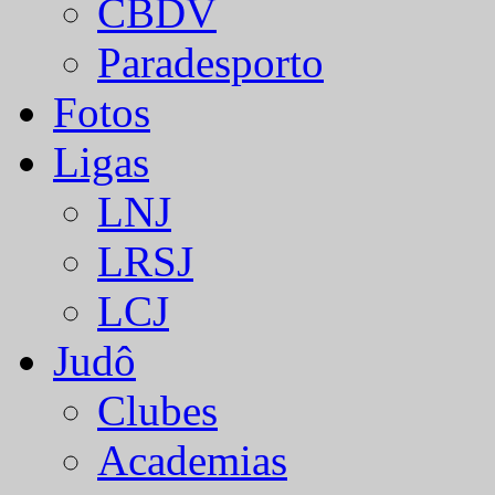
CBDV
Paradesporto
Fotos
Ligas
LNJ
LRSJ
LCJ
Judô
Clubes
Academias