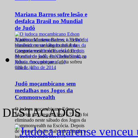
Mariana Barros sofre lesão e
desfalca Brasil no Mundial
de Judô
A judoca Mariana Barros, a melhor
brasileira no ranking mundial da
categoria meio médio, está fora do
Mundial de judô, em Cheliabinsk, na
Rússia. Isso, porque a atleta sofreu
0
28 de julho de 2014
uma […]
Judô moçambicano sem
medalhas nos Jogos da
Commonwealth
DESTACADOS
O judoca moçambicano Edson
Madeira na categoria leve (-73 kg) foi
eliminado neste sábado dos Jogos da
Commonwealth na Escócia. Depois
de vencer o índio Balvinder Singh, o
judoca moçambicano […]