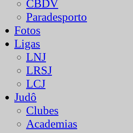
CBDV
Paradesporto
Fotos
Ligas
LNJ
LRSJ
LCJ
Judô
Clubes
Academias