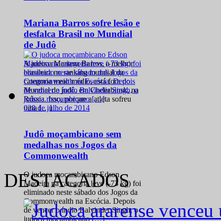
Mariana Barros sofre lesão e
desfalca Brasil no Mundial
de Judô
A judoca Mariana Barros, a melhor
brasileira no ranking mundial da
categoria meio médio, está fora do
Mundial de judô, em Cheliabinsk, na
Rússia. Isso, porque a atleta sofreu
0
28 de julho de 2014
uma […]
Judô moçambicano sem
medalhas nos Jogos da
Commonwealth
DESTACADOS
O judoca moçambicano Edson
Madeira na categoria leve (-73 kg) foi
eliminado neste sábado dos Jogos da
Commonwealth na Escócia. Depois
de vencer o índio Balvinder Singh, o
judoca moçambicano […]