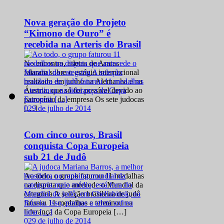
Nova geração do Projeto
“Kimono de Ouro” é
recebida na Arteris do Brasil
No encontro, atletas de Araras
falaram sobre o estágio internacional
realizado em junho na Alemanha e na
Áustria, que só foi possível devido ao
patrocínio da empresa Os sete judocas
0
29 de julho de 2014
[…]
Com cinco ouros, Brasil
conquista Copa Europeia
sub 21 de Judô
Ao todo, o grupo faturou 11 medalhas
na disputa que antecede o Mundial da
categoria A seleção brasileira de judô
faturou 11 medalhas e terminou na
liderança da Copa Europeia […]
0
29 de julho de 2014