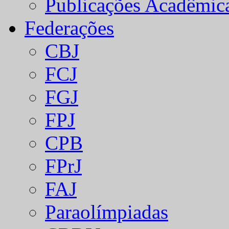
Publicações Acadêmic
Federações
CBJ
FCJ
FGJ
FPJ
CPB
FPrJ
FAJ
Paraolímpiadas