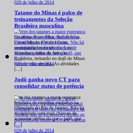
0
29 de julho de 2014
Tatame do Minas é palco de
treinamentos da Seleção
Brasileira masculina
Os atletas Ruan Silva, Rafael Silva,
David Moura e Walter Costa
acompanhados do técnico Luiz
Shinohara, todos da Seleção
Brasileira, treinarão no dojô do Minas
0
29 de julho de 2014
durante esta semana. As atividades
[…]
Judô ganha novo CT para
consolidar status de potência
Vem dos tatames a maior esperança
brasileira de empilhar medalhas na
Olimpíada do Rio de Janeiro. Não há
modalidade com mais chances de
acumular pódios do que o judô, que
[…]
0
29 de julho de 2014