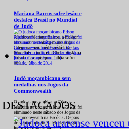
Mariana Barros sofre lesão e
desfalca Brasil no Mundial
de Judô
A judoca Mariana Barros, a melhor
brasileira no ranking mundial da
categoria meio médio, está fora do
Mundial de judô, em Cheliabinsk, na
Rússia. Isso, porque a atleta sofreu
0
28 de julho de 2014
uma […]
Judô moçambicano sem
medalhas nos Jogos da
Commonwealth
DESTACADOS
O judoca moçambicano Edson
Madeira na categoria leve (-73 kg) foi
eliminado neste sábado dos Jogos da
Commonwealth na Escócia. Depois
de vencer o índio Balvinder Singh, o
judoca moçambicano […]