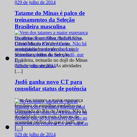
0
29 de julho de 2014
Tatame do Minas é palco de
treinamentos da Seleção
Brasileira masculina
Os atletas Ruan Silva, Rafael Silva,
David Moura e Walter Costa
acompanhados do técnico Luiz
Shinohara, todos da Seleção
Brasileira, treinarão no dojô do Minas
0
29 de julho de 2014
durante esta semana. As atividades
[…]
Judô ganha novo CT para
consolidar status de potência
Vem dos tatames a maior esperança
brasileira de empilhar medalhas na
Olimpíada do Rio de Janeiro. Não há
modalidade com mais chances de
acumular pódios do que o judô, que
[…]
0
29 de julho de 2014