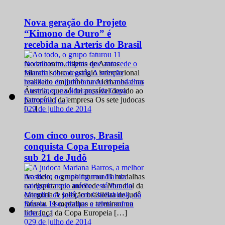
Nova geração do Projeto
“Kimono de Ouro” é
recebida na Arteris do Brasil
No encontro, atletas de Araras
falaram sobre o estágio internacional
realizado em junho na Alemanha e na
Áustria, que só foi possível devido ao
patrocínio da empresa Os sete judocas
0
29 de julho de 2014
[…]
Com cinco ouros, Brasil
conquista Copa Europeia
sub 21 de Judô
Ao todo, o grupo faturou 11 medalhas
na disputa que antecede o Mundial da
categoria A seleção brasileira de judô
faturou 11 medalhas e terminou na
liderança da Copa Europeia […]
0
29 de julho de 2014