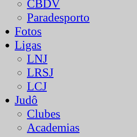
CBDV
Paradesporto
Fotos
Ligas
LNJ
LRSJ
LCJ
Judô
Clubes
Academias