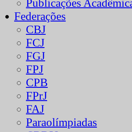
Publicações Acadêmic
Federações
CBJ
FCJ
FGJ
FPJ
CPB
FPrJ
FAJ
Paraolímpiadas