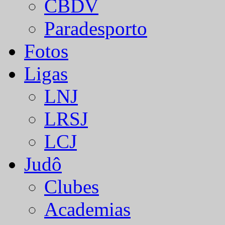
CBDV
Paradesporto
Fotos
Ligas
LNJ
LRSJ
LCJ
Judô
Clubes
Academias