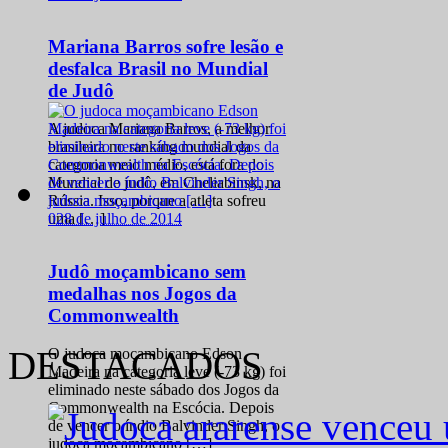
Mariana Barros sofre lesão e
desfalca Brasil no Mundial
de Judô
A judoca Mariana Barros, a melhor
brasileira no ranking mundial da
categoria meio médio, está fora do
Mundial de judô, em Cheliabinsk, na
Rússia. Isso, porque a atleta sofreu
0
28 de julho de 2014
uma […]
Judô moçambicano sem
medalhas nos Jogos da
Commonwealth
DESTACADOS
O judoca moçambicano Edson
Madeira na categoria leve (-73 kg) foi
eliminado neste sábado dos Jogos da
Commonwealth na Escócia. Depois
de vencer o índio Balvinder Singh, o
judoca moçambicano […]