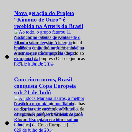
Nova geração do Projeto
“Kimono de Ouro” é
recebida na Arteris do Brasil
No encontro, atletas de Araras
falaram sobre o estágio internacional
realizado em junho na Alemanha e na
Áustria, que só foi possível devido ao
patrocínio da empresa Os sete judocas
0
29 de julho de 2014
[…]
Com cinco ouros, Brasil
conquista Copa Europeia
sub 21 de Judô
Ao todo, o grupo faturou 11 medalhas
na disputa que antecede o Mundial da
categoria A seleção brasileira de judô
faturou 11 medalhas e terminou na
liderança da Copa Europeia […]
0
29 de julho de 2014