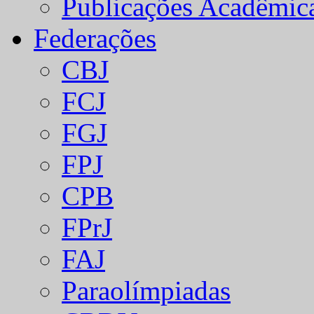
Publicações Acadêmic
Federações
CBJ
FCJ
FGJ
FPJ
CPB
FPrJ
FAJ
Paraolímpiadas