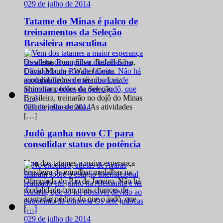
0
29 de julho de 2014
Tatame do Minas é palco de
treinamentos da Seleção
Brasileira masculina
Os atletas Ruan Silva, Rafael Silva,
David Moura e Walter Costa
acompanhados do técnico Luiz
Shinohara, todos da Seleção
Brasileira, treinarão no dojô do Minas
0
29 de julho de 2014
durante esta semana. As atividades
[…]
Judô ganha novo CT para
consolidar status de potência
Vem dos tatames a maior esperança
brasileira de empilhar medalhas na
Olimpíada do Rio de Janeiro. Não há
modalidade com mais chances de
acumular pódios do que o judô, que
[…]
0
29 de julho de 2014