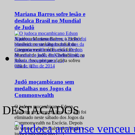
Mariana Barros sofre lesão e
desfalca Brasil no Mundial
de Judô
A judoca Mariana Barros, a melhor
brasileira no ranking mundial da
categoria meio médio, está fora do
Mundial de judô, em Cheliabinsk, na
Rússia. Isso, porque a atleta sofreu
0
28 de julho de 2014
uma […]
Judô moçambicano sem
medalhas nos Jogos da
Commonwealth
DESTACADOS
O judoca moçambicano Edson
Madeira na categoria leve (-73 kg) foi
eliminado neste sábado dos Jogos da
Commonwealth na Escócia. Depois
de vencer o índio Balvinder Singh, o
judoca moçambicano […]