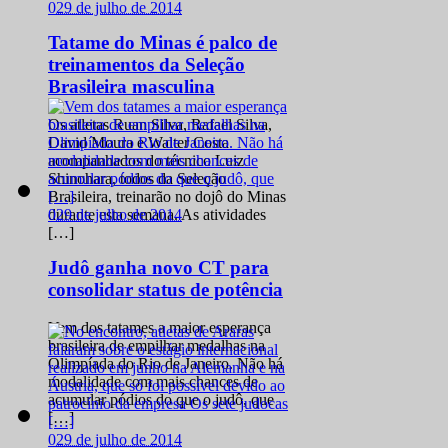
0
29 de julho de 2014
Tatame do Minas é palco de
treinamentos da Seleção
Brasileira masculina
Os atletas Ruan Silva, Rafael Silva,
David Moura e Walter Costa
acompanhados do técnico Luiz
Shinohara, todos da Seleção
Brasileira, treinarão no dojô do Minas
0
29 de julho de 2014
durante esta semana. As atividades
[…]
Judô ganha novo CT para
consolidar status de potência
Vem dos tatames a maior esperança
brasileira de empilhar medalhas na
Olimpíada do Rio de Janeiro. Não há
modalidade com mais chances de
acumular pódios do que o judô, que
[…]
0
29 de julho de 2014