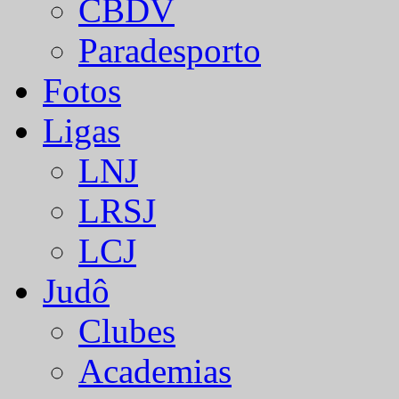
CBDV
Paradesporto
Fotos
Ligas
LNJ
LRSJ
LCJ
Judô
Clubes
Academias