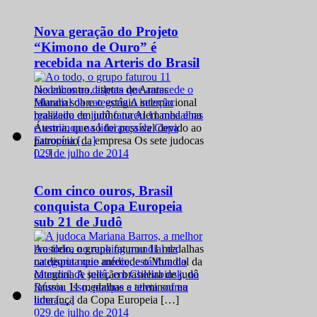
Nova geração do Projeto
“Kimono de Ouro” é
recebida na Arteris do Brasil
No encontro, atletas de Araras
falaram sobre o estágio internacional
realizado em junho na Alemanha e na
Áustria, que só foi possível devido ao
patrocínio da empresa Os sete judocas
0
29 de julho de 2014
[…]
Com cinco ouros, Brasil
conquista Copa Europeia
sub 21 de Judô
Ao todo, o grupo faturou 11 medalhas
na disputa que antecede o Mundial da
categoria A seleção brasileira de judô
faturou 11 medalhas e terminou na
liderança da Copa Europeia […]
0
29 de julho de 2014