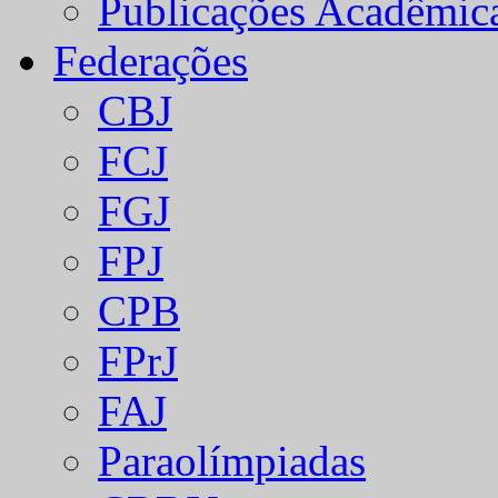
Publicações Acadêmic
Federações
CBJ
FCJ
FGJ
FPJ
CPB
FPrJ
FAJ
Paraolímpiadas