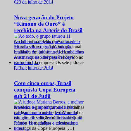
0
29 de julho de 2014
Nova geração do Projeto
“Kimono de Ouro” é
recebida na Arteris do Brasil
No encontro, atletas de Araras
falaram sobre o estágio internacional
realizado em junho na Alemanha e na
Áustria, que só foi possível devido ao
patrocínio da empresa Os sete judocas
0
29 de julho de 2014
[…]
Com cinco ouros, Brasil
conquista Copa Europeia
sub 21 de Judô
Ao todo, o grupo faturou 11 medalhas
na disputa que antecede o Mundial da
categoria A seleção brasileira de judô
faturou 11 medalhas e terminou na
liderança da Copa Europeia […]