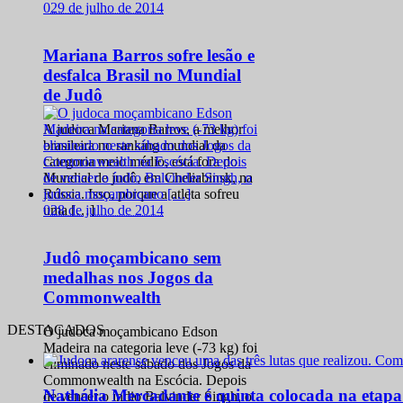
0
29 de julho de 2014
Mariana Barros sofre lesão e
desfalca Brasil no Mundial
de Judô
A judoca Mariana Barros, a melhor
brasileira no ranking mundial da
categoria meio médio, está fora do
Mundial de judô, em Cheliabinsk, na
Rússia. Isso, porque a atleta sofreu
0
28 de julho de 2014
uma […]
Judô moçambicano sem
medalhas nos Jogos da
Commonwealth
DESTACADOS
O judoca moçambicano Edson
Madeira na categoria leve (-73 kg) foi
eliminado neste sábado dos Jogos da
Commonwealth na Escócia. Depois
Nathália Mercadante é quinta colocada na etap
de vencer o índio Balvinder Singh, o