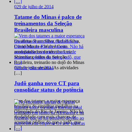
0
29 de julho de 2014
Tatame do Minas é palco de
treinamentos da Seleção
Brasileira masculina
Os atletas Ruan Silva, Rafael Silva,
David Moura e Walter Costa
acompanhados do técnico Luiz
Shinohara, todos da Seleção
Brasileira, treinarão no dojô do Minas
0
29 de julho de 2014
durante esta semana. As atividades
[…]
Judô ganha novo CT para
consolidar status de potência
Vem dos tatames a maior esperança
brasileira de empilhar medalhas na
Olimpíada do Rio de Janeiro. Não há
modalidade com mais chances de
acumular pódios do que o judô, que
[…]