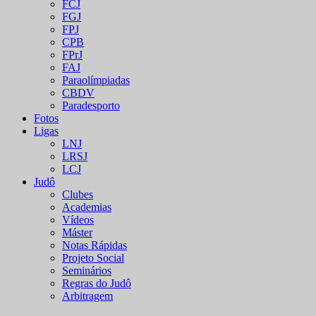
FCJ
FGJ
FPJ
CPB
FPrJ
FAJ
Paraolímpiadas
CBDV
Paradesporto
Fotos
Ligas
LNJ
LRSJ
LCJ
Judô
Clubes
Academias
Vídeos
Máster
Notas Rápidas
Projeto Social
Seminários
Regras do Judô
Arbitragem