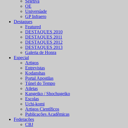
Seletiva
OE
Universíade
GP Infraero
Destaques
Featured
DESTAQUES 2010
DESTAQUES 2011
DESTAQUES 2012
DESTAQUES 2013
Galeria de Honra
Especial
Artigos
Entrevistas
Kodanshas
Portal Apostilas
Túnel do Tempo
Atletas
Kangeiko / Shochugeiko
Escolas
Uchi-komi
Artigos Científicos
Publicações Acadêmicas
Federações
CBJ