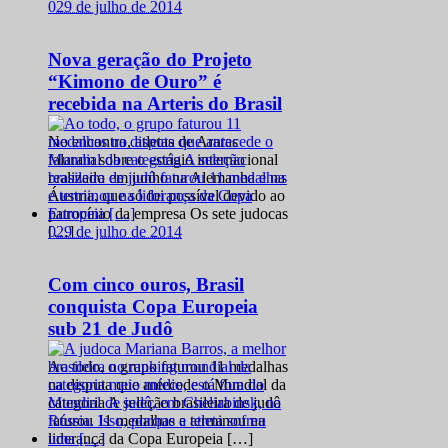
0
29 de julho de 2014
Nova geração do Projeto
“Kimono de Ouro” é
recebida na Arteris do Brasil
No encontro, atletas de Araras
falaram sobre o estágio internacional
realizado em junho na Alemanha e na
Áustria, que só foi possível devido ao
patrocínio da empresa Os sete judocas
0
29 de julho de 2014
[…]
Com cinco ouros, Brasil
conquista Copa Europeia
sub 21 de Judô
Ao todo, o grupo faturou 11 medalhas
na disputa que antecede o Mundial da
categoria A seleção brasileira de judô
faturou 11 medalhas e terminou na
liderança da Copa Europeia […]