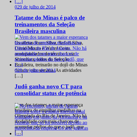
0
29 de julho de 2014
Tatame do Minas é palco de
treinamentos da Seleção
Brasileira masculina
Os atletas Ruan Silva, Rafael Silva,
David Moura e Walter Costa
acompanhados do técnico Luiz
Shinohara, todos da Seleção
Brasileira, treinarão no dojô do Minas
0
29 de julho de 2014
durante esta semana. As atividades
[…]
Judô ganha novo CT para
consolidar status de potência
Vem dos tatames a maior esperança
brasileira de empilhar medalhas na
Olimpíada do Rio de Janeiro. Não há
modalidade com mais chances de
acumular pódios do que o judô, que
[…]