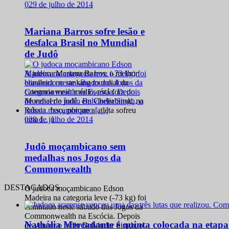
0
29 de julho de 2014
Mariana Barros sofre lesão e
desfalca Brasil no Mundial
de Judô
A judoca Mariana Barros, a melhor
brasileira no ranking mundial da
categoria meio médio, está fora do
Mundial de judô, em Cheliabinsk, na
Rússia. Isso, porque a atleta sofreu
0
28 de julho de 2014
uma […]
Judô moçambicano sem
medalhas nos Jogos da
Commonwealth
DESTACADOS
O judoca moçambicano Edson
Madeira na categoria leve (-73 kg) foi
eliminado neste sábado dos Jogos da
Commonwealth na Escócia. Depois
Nathália Mercadante é quinta colocada na etap
de vencer o índio Balvinder Singh, o