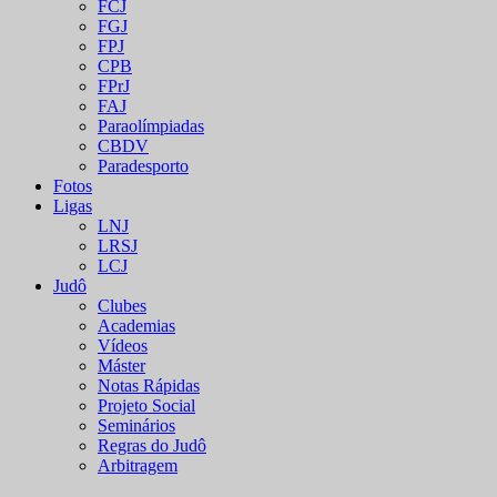
FCJ
FGJ
FPJ
CPB
FPrJ
FAJ
Paraolímpiadas
CBDV
Paradesporto
Fotos
Ligas
LNJ
LRSJ
LCJ
Judô
Clubes
Academias
Vídeos
Máster
Notas Rápidas
Projeto Social
Seminários
Regras do Judô
Arbitragem