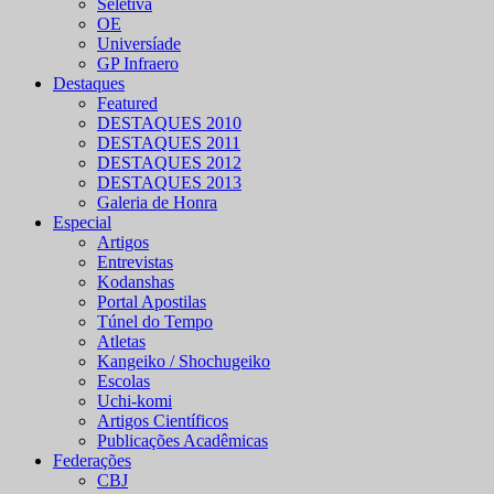
Seletiva
OE
Universíade
GP Infraero
Destaques
Featured
DESTAQUES 2010
DESTAQUES 2011
DESTAQUES 2012
DESTAQUES 2013
Galeria de Honra
Especial
Artigos
Entrevistas
Kodanshas
Portal Apostilas
Túnel do Tempo
Atletas
Kangeiko / Shochugeiko
Escolas
Uchi-komi
Artigos Científicos
Publicações Acadêmicas
Federações
CBJ