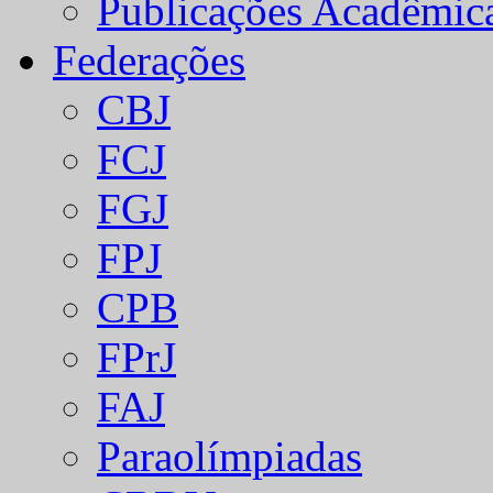
Publicações Acadêmic
Federações
CBJ
FCJ
FGJ
FPJ
CPB
FPrJ
FAJ
Paraolímpiadas