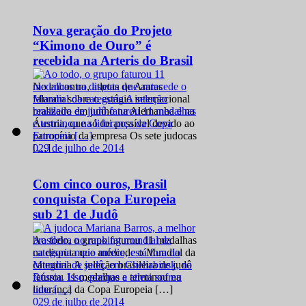
Nova geração do Projeto
“Kimono de Ouro” é
recebida na Arteris do Brasil
No encontro, atletas de Araras
falaram sobre o estágio internacional
realizado em junho na Alemanha e na
Áustria, que só foi possível devido ao
patrocínio da empresa Os sete judocas
0
29 de julho de 2014
[…]
Com cinco ouros, Brasil
conquista Copa Europeia
sub 21 de Judô
Ao todo, o grupo faturou 11 medalhas
na disputa que antecede o Mundial da
categoria A seleção brasileira de judô
faturou 11 medalhas e terminou na
liderança da Copa Europeia […]
0
29 de julho de 2014