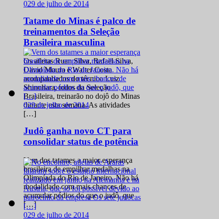
0
29 de julho de 2014
Tatame do Minas é palco de
treinamentos da Seleção
Brasileira masculina
Os atletas Ruan Silva, Rafael Silva,
David Moura e Walter Costa
acompanhados do técnico Luiz
Shinohara, todos da Seleção
Brasileira, treinarão no dojô do Minas
0
29 de julho de 2014
durante esta semana. As atividades
[…]
Judô ganha novo CT para
consolidar status de potência
Vem dos tatames a maior esperança
brasileira de empilhar medalhas na
Olimpíada do Rio de Janeiro. Não há
modalidade com mais chances de
acumular pódios do que o judô, que
[…]
0
29 de julho de 2014