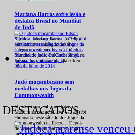
Mariana Barros sofre lesão e
desfalca Brasil no Mundial
de Judô
A judoca Mariana Barros, a melhor
brasileira no ranking mundial da
categoria meio médio, está fora do
Mundial de judô, em Cheliabinsk, na
Rússia. Isso, porque a atleta sofreu
0
28 de julho de 2014
uma […]
Judô moçambicano sem
medalhas nos Jogos da
Commonwealth
DESTACADOS
O judoca moçambicano Edson
Madeira na categoria leve (-73 kg) foi
eliminado neste sábado dos Jogos da
Commonwealth na Escócia. Depois
de vencer o índio Balvinder Singh, o
judoca moçambicano […]