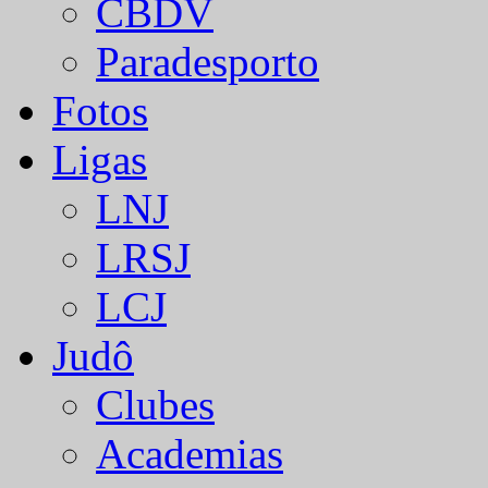
CBDV
Paradesporto
Fotos
Ligas
LNJ
LRSJ
LCJ
Judô
Clubes
Academias