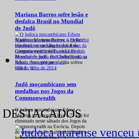
Mariana Barros sofre lesão e
desfalca Brasil no Mundial
de Judô
A judoca Mariana Barros, a melhor
brasileira no ranking mundial da
categoria meio médio, está fora do
Mundial de judô, em Cheliabinsk, na
Rússia. Isso, porque a atleta sofreu
0
28 de julho de 2014
uma […]
Judô moçambicano sem
medalhas nos Jogos da
Commonwealth
DESTACADOS
O judoca moçambicano Edson
Madeira na categoria leve (-73 kg) foi
eliminado neste sábado dos Jogos da
Commonwealth na Escócia. Depois
de vencer o índio Balvinder Singh, o
judoca moçambicano […]