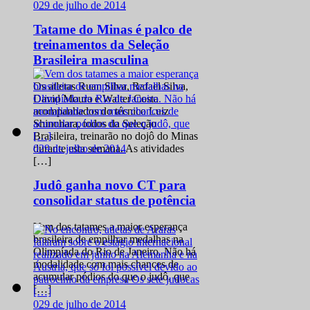
0
29 de julho de 2014
Tatame do Minas é palco de
treinamentos da Seleção
Brasileira masculina
Os atletas Ruan Silva, Rafael Silva,
David Moura e Walter Costa
acompanhados do técnico Luiz
Shinohara, todos da Seleção
Brasileira, treinarão no dojô do Minas
0
29 de julho de 2014
durante esta semana. As atividades
[…]
Judô ganha novo CT para
consolidar status de potência
Vem dos tatames a maior esperança
brasileira de empilhar medalhas na
Olimpíada do Rio de Janeiro. Não há
modalidade com mais chances de
acumular pódios do que o judô, que
[…]
0
29 de julho de 2014