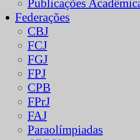
Publicações Acadêmic
Federações
CBJ
FCJ
FGJ
FPJ
CPB
FPrJ
FAJ
Paraolímpiadas