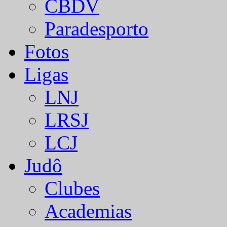
CBDV
Paradesporto
Fotos
Ligas
LNJ
LRSJ
LCJ
Judô
Clubes
Academias