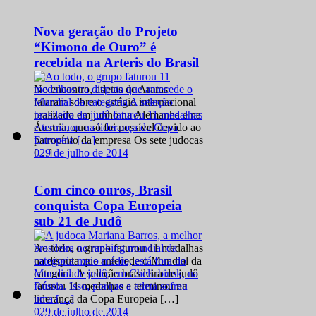
Nova geração do Projeto
“Kimono de Ouro” é
recebida na Arteris do Brasil
No encontro, atletas de Araras
falaram sobre o estágio internacional
realizado em junho na Alemanha e na
Áustria, que só foi possível devido ao
patrocínio da empresa Os sete judocas
0
29 de julho de 2014
[…]
Com cinco ouros, Brasil
conquista Copa Europeia
sub 21 de Judô
Ao todo, o grupo faturou 11 medalhas
na disputa que antecede o Mundial da
categoria A seleção brasileira de judô
faturou 11 medalhas e terminou na
liderança da Copa Europeia […]
0
29 de julho de 2014