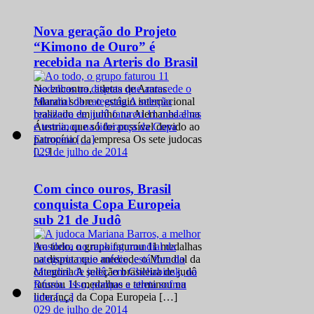
Nova geração do Projeto
“Kimono de Ouro” é
recebida na Arteris do Brasil
No encontro, atletas de Araras
falaram sobre o estágio internacional
realizado em junho na Alemanha e na
Áustria, que só foi possível devido ao
patrocínio da empresa Os sete judocas
0
29 de julho de 2014
[…]
Com cinco ouros, Brasil
conquista Copa Europeia
sub 21 de Judô
Ao todo, o grupo faturou 11 medalhas
na disputa que antecede o Mundial da
categoria A seleção brasileira de judô
faturou 11 medalhas e terminou na
liderança da Copa Europeia […]
0
29 de julho de 2014