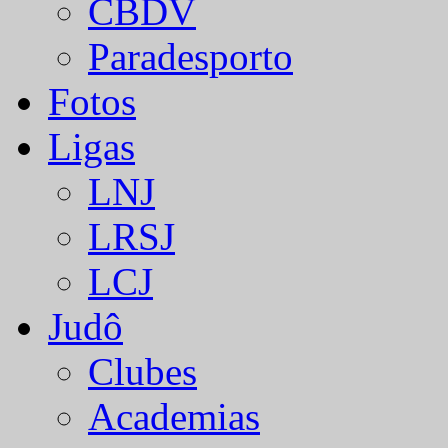
CBDV
Paradesporto
Fotos
Ligas
LNJ
LRSJ
LCJ
Judô
Clubes
Academias