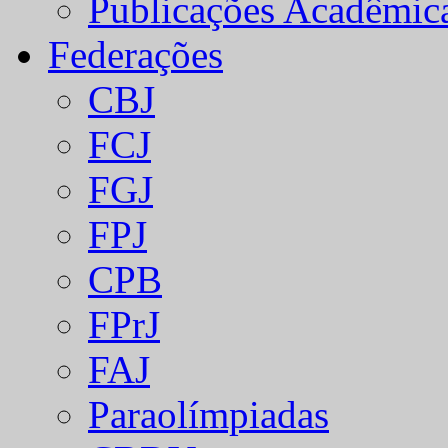
Publicações Acadêmic
Federações
CBJ
FCJ
FGJ
FPJ
CPB
FPrJ
FAJ
Paraolímpiadas