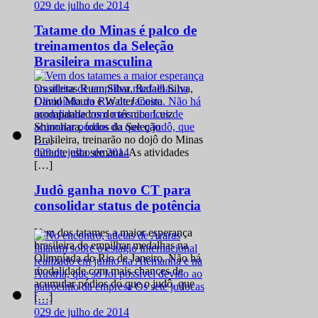
0
29 de julho de 2014
Tatame do Minas é palco de
treinamentos da Seleção
Brasileira masculina
Os atletas Ruan Silva, Rafael Silva,
David Moura e Walter Costa
acompanhados do técnico Luiz
Shinohara, todos da Seleção
Brasileira, treinarão no dojô do Minas
0
29 de julho de 2014
durante esta semana. As atividades
[…]
Judô ganha novo CT para
consolidar status de potência
Vem dos tatames a maior esperança
brasileira de empilhar medalhas na
Olimpíada do Rio de Janeiro. Não há
modalidade com mais chances de
acumular pódios do que o judô, que
[…]
0
29 de julho de 2014