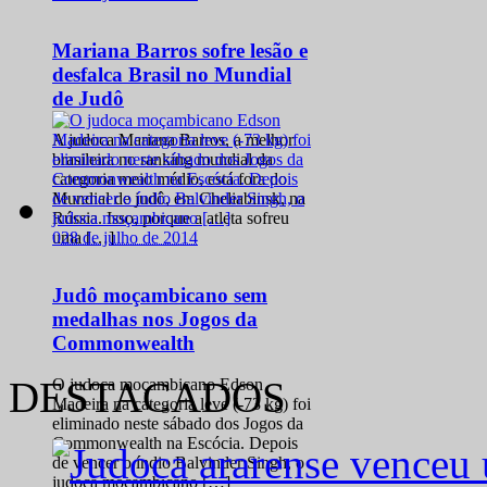
Mariana Barros sofre lesão e
desfalca Brasil no Mundial
de Judô
A judoca Mariana Barros, a melhor
brasileira no ranking mundial da
categoria meio médio, está fora do
Mundial de judô, em Cheliabinsk, na
Rússia. Isso, porque a atleta sofreu
0
28 de julho de 2014
uma […]
Judô moçambicano sem
medalhas nos Jogos da
Commonwealth
DESTACADOS
O judoca moçambicano Edson
Madeira na categoria leve (-73 kg) foi
eliminado neste sábado dos Jogos da
Commonwealth na Escócia. Depois
de vencer o índio Balvinder Singh, o
judoca moçambicano […]