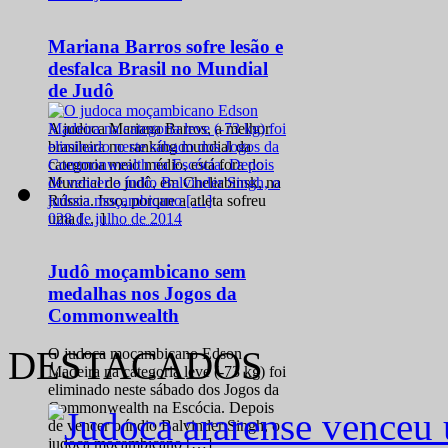
Mariana Barros sofre lesão e
desfalca Brasil no Mundial
de Judô
A judoca Mariana Barros, a melhor
brasileira no ranking mundial da
categoria meio médio, está fora do
Mundial de judô, em Cheliabinsk, na
Rússia. Isso, porque a atleta sofreu
0
28 de julho de 2014
uma […]
Judô moçambicano sem
medalhas nos Jogos da
Commonwealth
DESTACADOS
O judoca moçambicano Edson
Madeira na categoria leve (-73 kg) foi
eliminado neste sábado dos Jogos da
Commonwealth na Escócia. Depois
de vencer o índio Balvinder Singh, o
judoca moçambicano […]