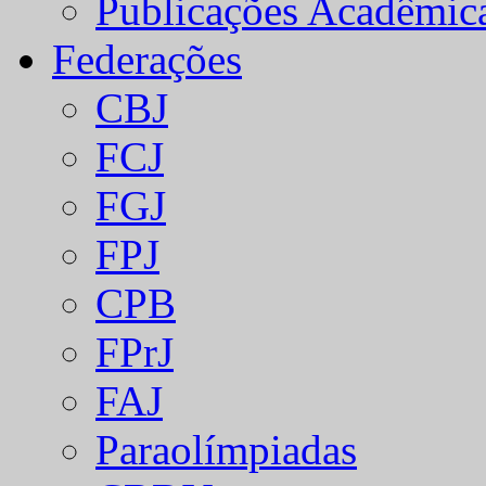
Publicações Acadêmic
Federações
CBJ
FCJ
FGJ
FPJ
CPB
FPrJ
FAJ
Paraolímpiadas