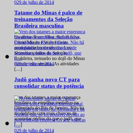
0
29 de julho de 2014
Tatame do Minas é palco de
treinamentos da Seleção
Brasileira masculina
Os atletas Ruan Silva, Rafael Silva,
David Moura e Walter Costa
acompanhados do técnico Luiz
Shinohara, todos da Seleção
Brasileira, treinarão no dojô do Minas
0
29 de julho de 2014
durante esta semana. As atividades
[…]
Judô ganha novo CT para
consolidar status de potência
Vem dos tatames a maior esperança
brasileira de empilhar medalhas na
Olimpíada do Rio de Janeiro. Não há
modalidade com mais chances de
acumular pódios do que o judô, que
[…]
0
29 de julho de 2014