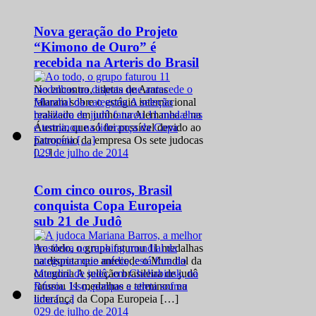
Nova geração do Projeto
“Kimono de Ouro” é
recebida na Arteris do Brasil
No encontro, atletas de Araras
falaram sobre o estágio internacional
realizado em junho na Alemanha e na
Áustria, que só foi possível devido ao
patrocínio da empresa Os sete judocas
0
29 de julho de 2014
[…]
Com cinco ouros, Brasil
conquista Copa Europeia
sub 21 de Judô
Ao todo, o grupo faturou 11 medalhas
na disputa que antecede o Mundial da
categoria A seleção brasileira de judô
faturou 11 medalhas e terminou na
liderança da Copa Europeia […]
0
29 de julho de 2014