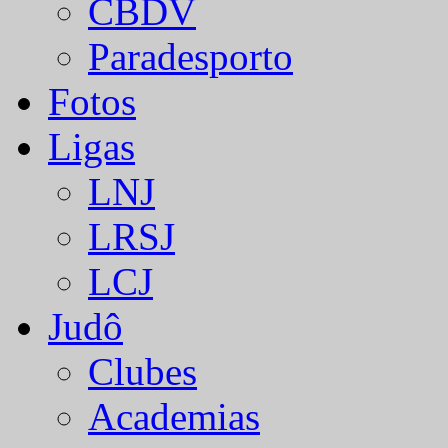
CBDV
Paradesporto
Fotos
Ligas
LNJ
LRSJ
LCJ
Judô
Clubes
Academias