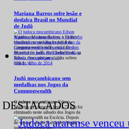
Mariana Barros sofre lesão e
desfalca Brasil no Mundial
de Judô
A judoca Mariana Barros, a melhor
brasileira no ranking mundial da
categoria meio médio, está fora do
Mundial de judô, em Cheliabinsk, na
Rússia. Isso, porque a atleta sofreu
0
28 de julho de 2014
uma […]
Judô moçambicano sem
medalhas nos Jogos da
Commonwealth
DESTACADOS
O judoca moçambicano Edson
Madeira na categoria leve (-73 kg) foi
eliminado neste sábado dos Jogos da
Commonwealth na Escócia. Depois
de vencer o índio Balvinder Singh, o
judoca moçambicano […]