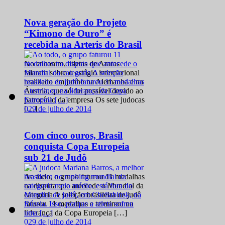
Nova geração do Projeto
“Kimono de Ouro” é
recebida na Arteris do Brasil
No encontro, atletas de Araras
falaram sobre o estágio internacional
realizado em junho na Alemanha e na
Áustria, que só foi possível devido ao
patrocínio da empresa Os sete judocas
0
29 de julho de 2014
[…]
Com cinco ouros, Brasil
conquista Copa Europeia
sub 21 de Judô
Ao todo, o grupo faturou 11 medalhas
na disputa que antecede o Mundial da
categoria A seleção brasileira de judô
faturou 11 medalhas e terminou na
liderança da Copa Europeia […]
0
29 de julho de 2014