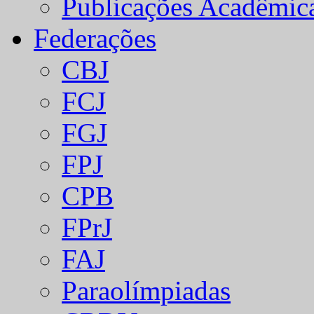
Publicações Acadêmic
Federações
CBJ
FCJ
FGJ
FPJ
CPB
FPrJ
FAJ
Paraolímpiadas