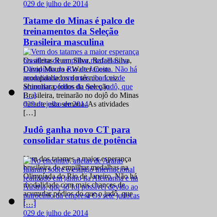
0
29 de julho de 2014
Tatame do Minas é palco de
treinamentos da Seleção
Brasileira masculina
Os atletas Ruan Silva, Rafael Silva,
David Moura e Walter Costa
acompanhados do técnico Luiz
Shinohara, todos da Seleção
Brasileira, treinarão no dojô do Minas
0
29 de julho de 2014
durante esta semana. As atividades
[…]
Judô ganha novo CT para
consolidar status de potência
Vem dos tatames a maior esperança
brasileira de empilhar medalhas na
Olimpíada do Rio de Janeiro. Não há
modalidade com mais chances de
acumular pódios do que o judô, que
[…]
0
29 de julho de 2014