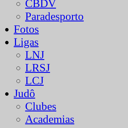
CBDV
Paradesporto
Fotos
Ligas
LNJ
LRSJ
LCJ
Judô
Clubes
Academias