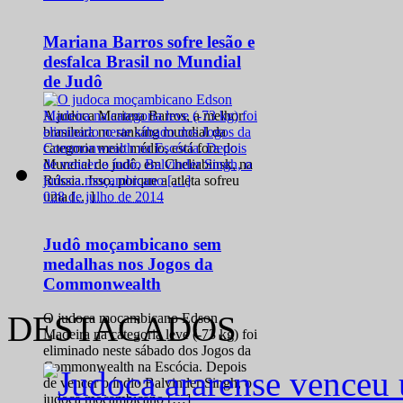
Mariana Barros sofre lesão e
desfalca Brasil no Mundial
de Judô
A judoca Mariana Barros, a melhor
brasileira no ranking mundial da
categoria meio médio, está fora do
Mundial de judô, em Cheliabinsk, na
Rússia. Isso, porque a atleta sofreu
0
28 de julho de 2014
uma […]
Judô moçambicano sem
medalhas nos Jogos da
Commonwealth
DESTACADOS
O judoca moçambicano Edson
Madeira na categoria leve (-73 kg) foi
eliminado neste sábado dos Jogos da
Commonwealth na Escócia. Depois
de vencer o índio Balvinder Singh, o
judoca moçambicano […]