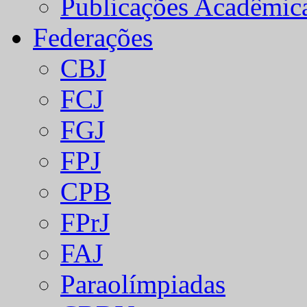
Publicações Acadêmic
Federações
CBJ
FCJ
FGJ
FPJ
CPB
FPrJ
FAJ
Paraolímpiadas