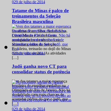
0
29 de julho de 2014
Tatame do Minas é palco de
treinamentos da Seleção
Brasileira masculina
Os atletas Ruan Silva, Rafael Silva,
David Moura e Walter Costa
acompanhados do técnico Luiz
Shinohara, todos da Seleção
Brasileira, treinarão no dojô do Minas
0
29 de julho de 2014
durante esta semana. As atividades
[…]
Judô ganha novo CT para
consolidar status de potência
Vem dos tatames a maior esperança
brasileira de empilhar medalhas na
Olimpíada do Rio de Janeiro. Não há
modalidade com mais chances de
acumular pódios do que o judô, que
[…]
0
29 de julho de 2014