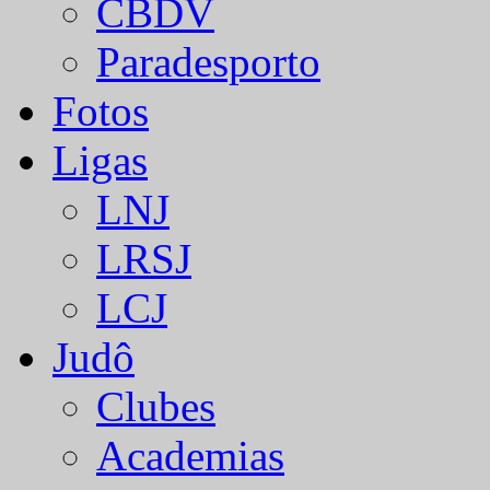
CBDV
Paradesporto
Fotos
Ligas
LNJ
LRSJ
LCJ
Judô
Clubes
Academias