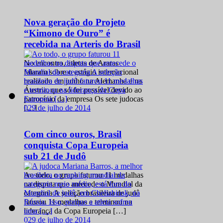
Nova geração do Projeto
“Kimono de Ouro” é
recebida na Arteris do Brasil
No encontro, atletas de Araras
falaram sobre o estágio internacional
realizado em junho na Alemanha e na
Áustria, que só foi possível devido ao
patrocínio da empresa Os sete judocas
0
29 de julho de 2014
[…]
Com cinco ouros, Brasil
conquista Copa Europeia
sub 21 de Judô
Ao todo, o grupo faturou 11 medalhas
na disputa que antecede o Mundial da
categoria A seleção brasileira de judô
faturou 11 medalhas e terminou na
liderança da Copa Europeia […]
0
29 de julho de 2014