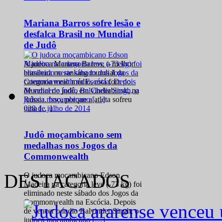
Mariana Barros sofre lesão e
desfalca Brasil no Mundial
de Judô
A judoca Mariana Barros, a melhor
brasileira no ranking mundial da
categoria meio médio, está fora do
Mundial de judô, em Cheliabinsk, na
Rússia. Isso, porque a atleta sofreu
0
28 de julho de 2014
uma […]
Judô moçambicano sem
medalhas nos Jogos da
Commonwealth
DESTACADOS
O judoca moçambicano Edson
Madeira na categoria leve (-73 kg) foi
eliminado neste sábado dos Jogos da
Commonwealth na Escócia. Depois
de vencer o índio Balvinder Singh, o
judoca moçambicano […]