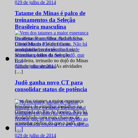
0
29 de julho de 2014
Tatame do Minas é palco de
treinamentos da Seleção
Brasileira masculina
Os atletas Ruan Silva, Rafael Silva,
David Moura e Walter Costa
acompanhados do técnico Luiz
Shinohara, todos da Seleção
Brasileira, treinarão no dojô do Minas
0
29 de julho de 2014
durante esta semana. As atividades
[…]
Judô ganha novo CT para
consolidar status de potência
Vem dos tatames a maior esperança
brasileira de empilhar medalhas na
Olimpíada do Rio de Janeiro. Não há
modalidade com mais chances de
acumular pódios do que o judô, que
[…]
0
29 de julho de 2014