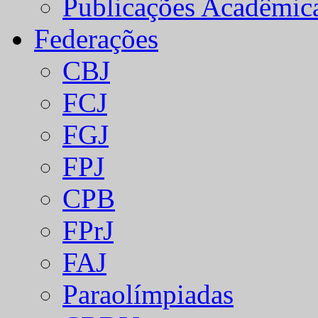
Publicações Acadêmic
Federações
CBJ
FCJ
FGJ
FPJ
CPB
FPrJ
FAJ
Paraolímpiadas