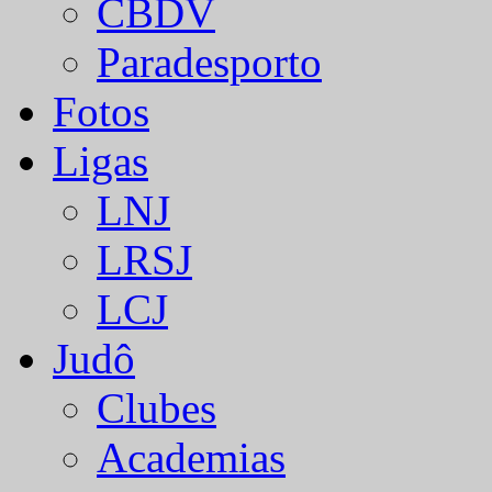
CBDV
Paradesporto
Fotos
Ligas
LNJ
LRSJ
LCJ
Judô
Clubes
Academias