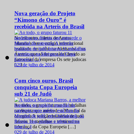
Nova geração do Projeto
“Kimono de Ouro” é
recebida na Arteris do Brasil
No encontro, atletas de Araras
falaram sobre o estágio internacional
realizado em junho na Alemanha e na
Áustria, que só foi possível devido ao
patrocínio da empresa Os sete judocas
0
29 de julho de 2014
[…]
Com cinco ouros, Brasil
conquista Copa Europeia
sub 21 de Judô
Ao todo, o grupo faturou 11 medalhas
na disputa que antecede o Mundial da
categoria A seleção brasileira de judô
faturou 11 medalhas e terminou na
liderança da Copa Europeia […]
0
29 de julho de 2014