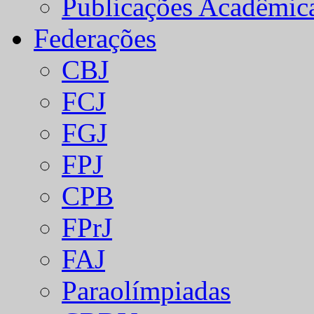
Publicações Acadêmic
Federações
CBJ
FCJ
FGJ
FPJ
CPB
FPrJ
FAJ
Paraolímpiadas