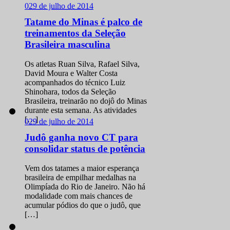
0
29 de julho de 2014
Tatame do Minas é palco de
treinamentos da Seleção
Brasileira masculina
Os atletas Ruan Silva, Rafael Silva,
David Moura e Walter Costa
acompanhados do técnico Luiz
Shinohara, todos da Seleção
Brasileira, treinarão no dojô do Minas
durante esta semana. As atividades
[…]
0
29 de julho de 2014
Judô ganha novo CT para
consolidar status de potência
Vem dos tatames a maior esperança
brasileira de empilhar medalhas na
Olimpíada do Rio de Janeiro. Não há
modalidade com mais chances de
acumular pódios do que o judô, que
[…]
0
29 de julho de 2014