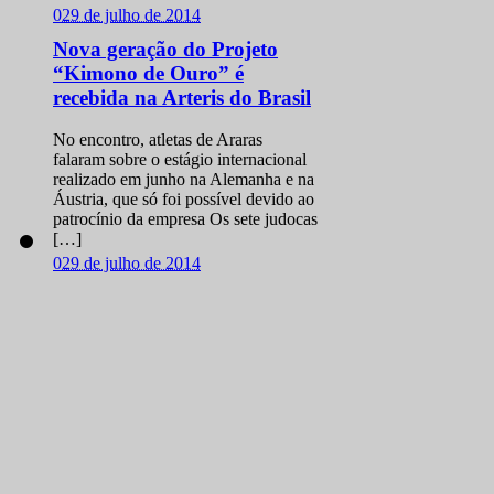
Nova geração do Projeto
“Kimono de Ouro” é
recebida na Arteris do Brasil
No encontro, atletas de Araras
falaram sobre o estágio internacional
realizado em junho na Alemanha e na
Áustria, que só foi possível devido ao
patrocínio da empresa Os sete judocas
[…]
0
29 de julho de 2014
Com cinco ouros, Brasil
conquista Copa Europeia
sub 21 de Judô
Ao todo, o grupo faturou 11 medalhas
na disputa que antecede o Mundial da
categoria A seleção brasileira de judô
faturou 11 medalhas e terminou na
liderança da Copa Europeia […]