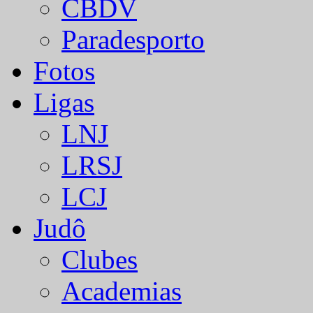
CBDV
Paradesporto
Fotos
Ligas
LNJ
LRSJ
LCJ
Judô
Clubes
Academias