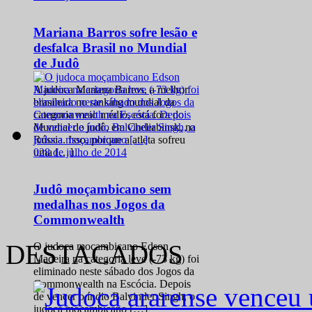
Mariana Barros sofre lesão e
desfalca Brasil no Mundial
de Judô
A judoca Mariana Barros, a melhor
brasileira no ranking mundial da
categoria meio médio, está fora do
Mundial de judô, em Cheliabinsk, na
Rússia. Isso, porque a atleta sofreu
0
28 de julho de 2014
uma […]
Judô moçambicano sem
medalhas nos Jogos da
Commonwealth
DESTACADOS
O judoca moçambicano Edson
Madeira na categoria leve (-73 kg) foi
eliminado neste sábado dos Jogos da
Commonwealth na Escócia. Depois
de vencer o índio Balvinder Singh, o
judoca moçambicano […]