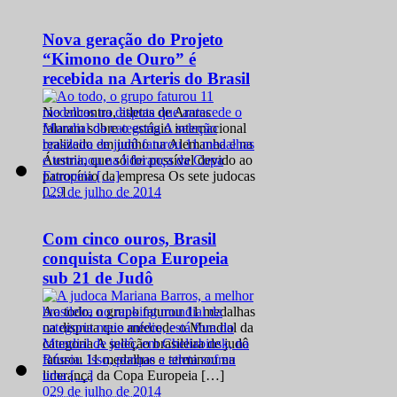
Nova geração do Projeto
“Kimono de Ouro” é
recebida na Arteris do Brasil
No encontro, atletas de Araras
falaram sobre o estágio internacional
realizado em junho na Alemanha e na
Áustria, que só foi possível devido ao
patrocínio da empresa Os sete judocas
0
29 de julho de 2014
[…]
Com cinco ouros, Brasil
conquista Copa Europeia
sub 21 de Judô
Ao todo, o grupo faturou 11 medalhas
na disputa que antecede o Mundial da
categoria A seleção brasileira de judô
faturou 11 medalhas e terminou na
liderança da Copa Europeia […]
0
29 de julho de 2014