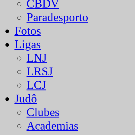
CBDV
Paradesporto
Fotos
Ligas
LNJ
LRSJ
LCJ
Judô
Clubes
Academias