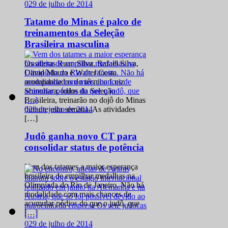
0
29 de julho de 2014
Tatame do Minas é palco de
treinamentos da Seleção
Brasileira masculina
Os atletas Ruan Silva, Rafael Silva,
David Moura e Walter Costa
acompanhados do técnico Luiz
Shinohara, todos da Seleção
Brasileira, treinarão no dojô do Minas
0
29 de julho de 2014
durante esta semana. As atividades
[…]
Judô ganha novo CT para
consolidar status de potência
Vem dos tatames a maior esperança
brasileira de empilhar medalhas na
Olimpíada do Rio de Janeiro. Não há
modalidade com mais chances de
acumular pódios do que o judô, que
[…]
0
29 de julho de 2014