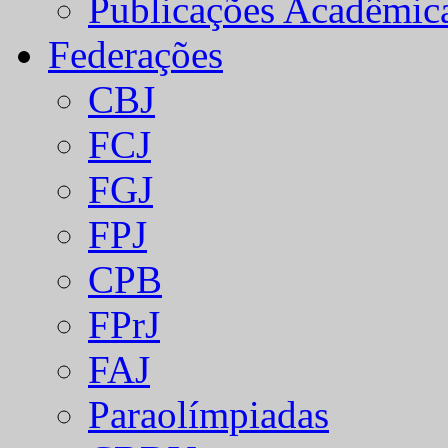
Publicações Acadêmic
Federações
CBJ
FCJ
FGJ
FPJ
CPB
FPrJ
FAJ
Paraolímpiadas