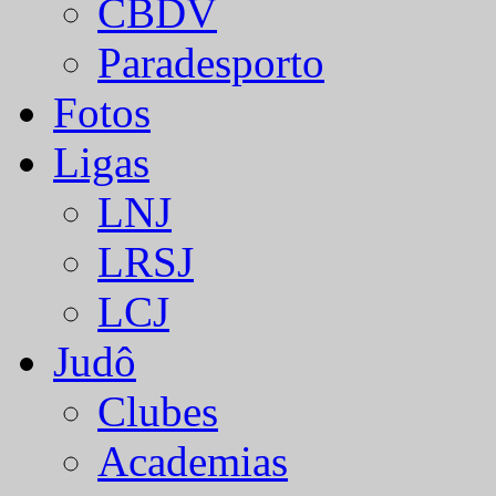
CBDV
Paradesporto
Fotos
Ligas
LNJ
LRSJ
LCJ
Judô
Clubes
Academias