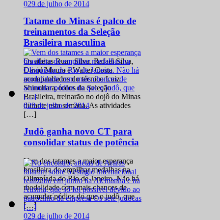
0
29 de julho de 2014
Tatame do Minas é palco de
treinamentos da Seleção
Brasileira masculina
Os atletas Ruan Silva, Rafael Silva,
David Moura e Walter Costa
acompanhados do técnico Luiz
Shinohara, todos da Seleção
Brasileira, treinarão no dojô do Minas
0
29 de julho de 2014
durante esta semana. As atividades
[…]
Judô ganha novo CT para
consolidar status de potência
Vem dos tatames a maior esperança
brasileira de empilhar medalhas na
Olimpíada do Rio de Janeiro. Não há
modalidade com mais chances de
acumular pódios do que o judô, que
[…]
0
29 de julho de 2014