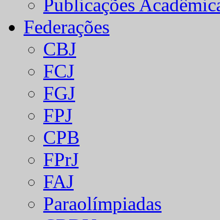
Publicações Acadêmic
Federações
CBJ
FCJ
FGJ
FPJ
CPB
FPrJ
FAJ
Paraolímpiadas