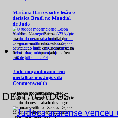
Mariana Barros sofre lesão e
desfalca Brasil no Mundial
de Judô
A judoca Mariana Barros, a melhor
brasileira no ranking mundial da
categoria meio médio, está fora do
Mundial de judô, em Cheliabinsk, na
Rússia. Isso, porque a atleta sofreu
0
28 de julho de 2014
uma […]
Judô moçambicano sem
medalhas nos Jogos da
Commonwealth
DESTACADOS
O judoca moçambicano Edson
Madeira na categoria leve (-73 kg) foi
eliminado neste sábado dos Jogos da
Commonwealth na Escócia. Depois
de vencer o índio Balvinder Singh, o
judoca moçambicano […]