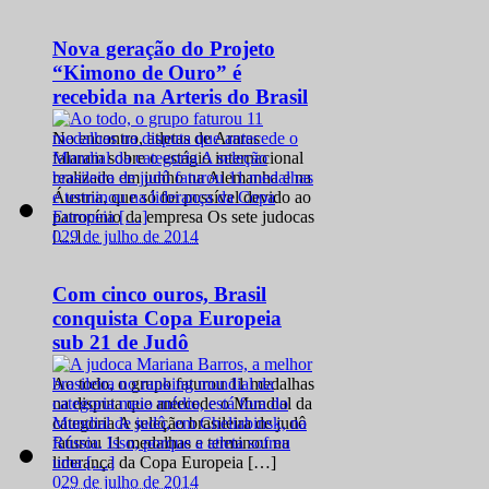
Nova geração do Projeto
“Kimono de Ouro” é
recebida na Arteris do Brasil
No encontro, atletas de Araras
falaram sobre o estágio internacional
realizado em junho na Alemanha e na
Áustria, que só foi possível devido ao
patrocínio da empresa Os sete judocas
0
29 de julho de 2014
[…]
Com cinco ouros, Brasil
conquista Copa Europeia
sub 21 de Judô
Ao todo, o grupo faturou 11 medalhas
na disputa que antecede o Mundial da
categoria A seleção brasileira de judô
faturou 11 medalhas e terminou na
liderança da Copa Europeia […]
0
29 de julho de 2014