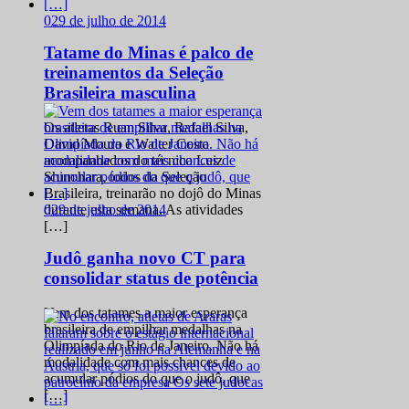
0
29 de julho de 2014
Tatame do Minas é palco de
treinamentos da Seleção
Brasileira masculina
Os atletas Ruan Silva, Rafael Silva,
David Moura e Walter Costa
acompanhados do técnico Luiz
Shinohara, todos da Seleção
Brasileira, treinarão no dojô do Minas
0
29 de julho de 2014
durante esta semana. As atividades
[…]
Judô ganha novo CT para
consolidar status de potência
Vem dos tatames a maior esperança
brasileira de empilhar medalhas na
Olimpíada do Rio de Janeiro. Não há
modalidade com mais chances de
acumular pódios do que o judô, que
[…]