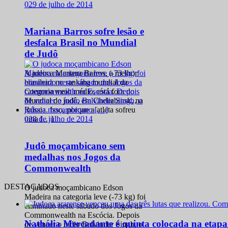
0
29 de julho de 2014
Mariana Barros sofre lesão e
desfalca Brasil no Mundial
de Judô
A judoca Mariana Barros, a melhor
brasileira no ranking mundial da
categoria meio médio, está fora do
Mundial de judô, em Cheliabinsk, na
Rússia. Isso, porque a atleta sofreu
0
28 de julho de 2014
uma […]
Judô moçambicano sem
medalhas nos Jogos da
Commonwealth
DESTACADOS
O judoca moçambicano Edson
Madeira na categoria leve (-73 kg) foi
eliminado neste sábado dos Jogos da
Commonwealth na Escócia. Depois
Nathália Mercadante é quinta colocada na etap
de vencer o índio Balvinder Singh, o