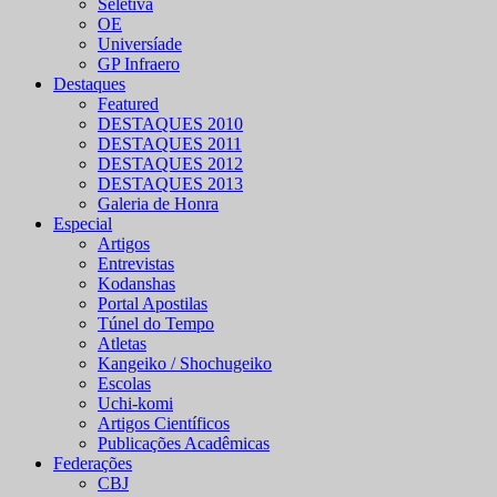
Seletiva
OE
Universíade
GP Infraero
Destaques
Featured
DESTAQUES 2010
DESTAQUES 2011
DESTAQUES 2012
DESTAQUES 2013
Galeria de Honra
Especial
Artigos
Entrevistas
Kodanshas
Portal Apostilas
Túnel do Tempo
Atletas
Kangeiko / Shochugeiko
Escolas
Uchi-komi
Artigos Científicos
Publicações Acadêmicas
Federações
CBJ