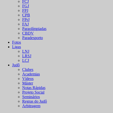
FCJ
FGJ
FPJ
CPB
FPrJ
FAJ
Paraolímpiadas
CBDV
Paradesporto
Fotos
Ligas
LNJ
LRSJ
LCJ
Judô
Clubes
Academias
Vídeos
Máster
Notas Rápidas
Projeto Social
Seminários
Regras do Judô
Arbitragem