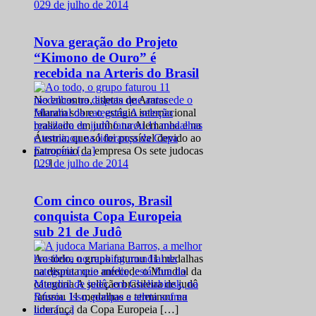
0
29 de julho de 2014
Nova geração do Projeto
“Kimono de Ouro” é
recebida na Arteris do Brasil
No encontro, atletas de Araras
falaram sobre o estágio internacional
realizado em junho na Alemanha e na
Áustria, que só foi possível devido ao
patrocínio da empresa Os sete judocas
0
29 de julho de 2014
[…]
Com cinco ouros, Brasil
conquista Copa Europeia
sub 21 de Judô
Ao todo, o grupo faturou 11 medalhas
na disputa que antecede o Mundial da
categoria A seleção brasileira de judô
faturou 11 medalhas e terminou na
liderança da Copa Europeia […]