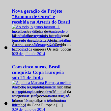
Nova geração do Projeto
“Kimono de Ouro” é
recebida na Arteris do Brasil
No encontro, atletas de Araras
falaram sobre o estágio internacional
realizado em junho na Alemanha e na
Áustria, que só foi possível devido ao
patrocínio da empresa Os sete judocas
0
29 de julho de 2014
[…]
Com cinco ouros, Brasil
conquista Copa Europeia
sub 21 de Judô
Ao todo, o grupo faturou 11 medalhas
na disputa que antecede o Mundial da
categoria A seleção brasileira de judô
faturou 11 medalhas e terminou na
liderança da Copa Europeia […]
0
29 de julho de 2014