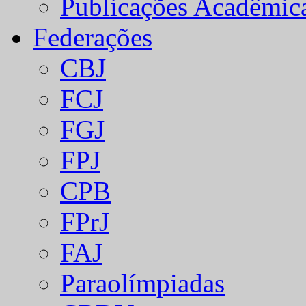
Publicações Acadêmic
Federações
CBJ
FCJ
FGJ
FPJ
CPB
FPrJ
FAJ
Paraolímpiadas