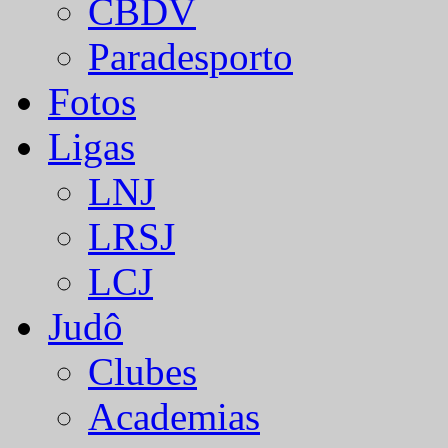
CBDV
Paradesporto
Fotos
Ligas
LNJ
LRSJ
LCJ
Judô
Clubes
Academias