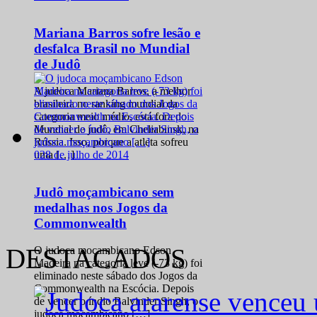
Mariana Barros sofre lesão e
desfalca Brasil no Mundial
de Judô
A judoca Mariana Barros, a melhor
brasileira no ranking mundial da
categoria meio médio, está fora do
Mundial de judô, em Cheliabinsk, na
Rússia. Isso, porque a atleta sofreu
0
28 de julho de 2014
uma […]
Judô moçambicano sem
medalhas nos Jogos da
Commonwealth
DESTACADOS
O judoca moçambicano Edson
Madeira na categoria leve (-73 kg) foi
eliminado neste sábado dos Jogos da
Commonwealth na Escócia. Depois
de vencer o índio Balvinder Singh, o
judoca moçambicano […]