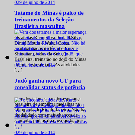
0
29 de julho de 2014
Tatame do Minas é palco de
treinamentos da Seleção
Brasileira masculina
Os atletas Ruan Silva, Rafael Silva,
David Moura e Walter Costa
acompanhados do técnico Luiz
Shinohara, todos da Seleção
Brasileira, treinarão no dojô do Minas
0
29 de julho de 2014
durante esta semana. As atividades
[…]
Judô ganha novo CT para
consolidar status de potência
Vem dos tatames a maior esperança
brasileira de empilhar medalhas na
Olimpíada do Rio de Janeiro. Não há
modalidade com mais chances de
acumular pódios do que o judô, que
[…]
0
29 de julho de 2014