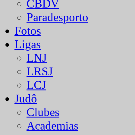
CBDV
Paradesporto
Fotos
Ligas
LNJ
LRSJ
LCJ
Judô
Clubes
Academias