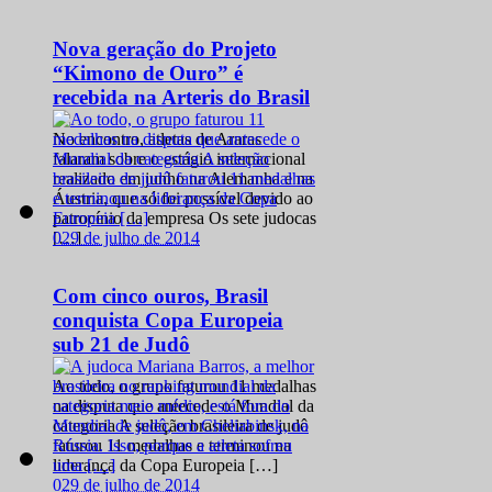
Nova geração do Projeto
“Kimono de Ouro” é
recebida na Arteris do Brasil
No encontro, atletas de Araras
falaram sobre o estágio internacional
realizado em junho na Alemanha e na
Áustria, que só foi possível devido ao
patrocínio da empresa Os sete judocas
0
29 de julho de 2014
[…]
Com cinco ouros, Brasil
conquista Copa Europeia
sub 21 de Judô
Ao todo, o grupo faturou 11 medalhas
na disputa que antecede o Mundial da
categoria A seleção brasileira de judô
faturou 11 medalhas e terminou na
liderança da Copa Europeia […]
0
29 de julho de 2014