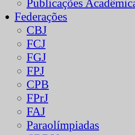
Publicações Acadêmic
Federações
CBJ
FCJ
FGJ
FPJ
CPB
FPrJ
FAJ
Paraolímpiadas