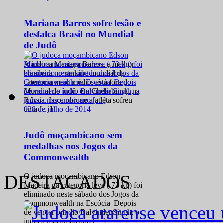
Mariana Barros sofre lesão e
desfalca Brasil no Mundial
de Judô
A judoca Mariana Barros, a melhor
brasileira no ranking mundial da
categoria meio médio, está fora do
Mundial de judô, em Cheliabinsk, na
Rússia. Isso, porque a atleta sofreu
0
28 de julho de 2014
uma […]
Judô moçambicano sem
medalhas nos Jogos da
Commonwealth
DESTACADOS
O judoca moçambicano Edson
Madeira na categoria leve (-73 kg) foi
eliminado neste sábado dos Jogos da
Commonwealth na Escócia. Depois
de vencer o índio Balvinder Singh, o
judoca moçambicano […]