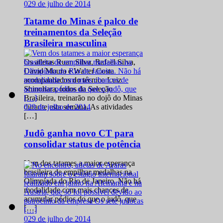
0
29 de julho de 2014
Tatame do Minas é palco de
treinamentos da Seleção
Brasileira masculina
Os atletas Ruan Silva, Rafael Silva,
David Moura e Walter Costa
acompanhados do técnico Luiz
Shinohara, todos da Seleção
Brasileira, treinarão no dojô do Minas
0
29 de julho de 2014
durante esta semana. As atividades
[…]
Judô ganha novo CT para
consolidar status de potência
Vem dos tatames a maior esperança
brasileira de empilhar medalhas na
Olimpíada do Rio de Janeiro. Não há
modalidade com mais chances de
acumular pódios do que o judô, que
[…]
0
29 de julho de 2014