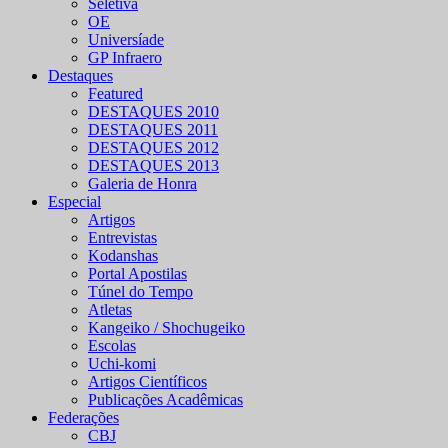
Seletiva
OE
Universíade
GP Infraero
Destaques
Featured
DESTAQUES 2010
DESTAQUES 2011
DESTAQUES 2012
DESTAQUES 2013
Galeria de Honra
Especial
Artigos
Entrevistas
Kodanshas
Portal Apostilas
Túnel do Tempo
Atletas
Kangeiko / Shochugeiko
Escolas
Uchi-komi
Artigos Científicos
Publicações Acadêmicas
Federações
CBJ