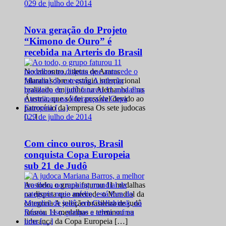
0
29 de julho de 2014
Nova geração do Projeto
“Kimono de Ouro” é
recebida na Arteris do Brasil
No encontro, atletas de Araras
falaram sobre o estágio internacional
realizado em junho na Alemanha e na
Áustria, que só foi possível devido ao
patrocínio da empresa Os sete judocas
0
29 de julho de 2014
[…]
Com cinco ouros, Brasil
conquista Copa Europeia
sub 21 de Judô
Ao todo, o grupo faturou 11 medalhas
na disputa que antecede o Mundial da
categoria A seleção brasileira de judô
faturou 11 medalhas e terminou na
liderança da Copa Europeia […]