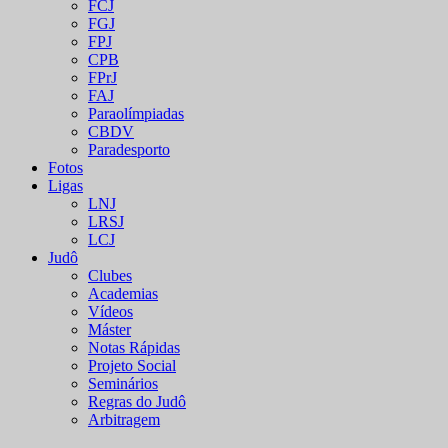
FCJ
FGJ
FPJ
CPB
FPrJ
FAJ
Paraolímpiadas
CBDV
Paradesporto
Fotos
Ligas
LNJ
LRSJ
LCJ
Judô
Clubes
Academias
Vídeos
Máster
Notas Rápidas
Projeto Social
Seminários
Regras do Judô
Arbitragem