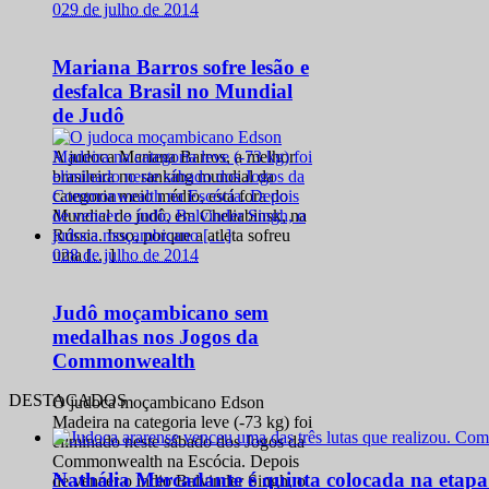
0
29 de julho de 2014
Mariana Barros sofre lesão e
desfalca Brasil no Mundial
de Judô
A judoca Mariana Barros, a melhor
brasileira no ranking mundial da
categoria meio médio, está fora do
Mundial de judô, em Cheliabinsk, na
Rússia. Isso, porque a atleta sofreu
0
28 de julho de 2014
uma […]
Judô moçambicano sem
medalhas nos Jogos da
Commonwealth
DESTACADOS
O judoca moçambicano Edson
Madeira na categoria leve (-73 kg) foi
eliminado neste sábado dos Jogos da
Commonwealth na Escócia. Depois
Nathália Mercadante é quinta colocada na etap
de vencer o índio Balvinder Singh, o