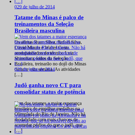
0
29 de julho de 2014
Tatame do Minas é palco de
treinamentos da Seleção
Brasileira masculina
Os atletas Ruan Silva, Rafael Silva,
David Moura e Walter Costa
acompanhados do técnico Luiz
Shinohara, todos da Seleção
Brasileira, treinarão no dojô do Minas
0
29 de julho de 2014
durante esta semana. As atividades
[…]
Judô ganha novo CT para
consolidar status de potência
Vem dos tatames a maior esperança
brasileira de empilhar medalhas na
Olimpíada do Rio de Janeiro. Não há
modalidade com mais chances de
acumular pódios do que o judô, que
[…]