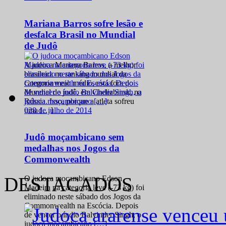
Mariana Barros sofre lesão e
desfalca Brasil no Mundial
de Judô
A judoca Mariana Barros, a melhor
brasileira no ranking mundial da
categoria meio médio, está fora do
Mundial de judô, em Cheliabinsk, na
Rússia. Isso, porque a atleta sofreu
0
28 de julho de 2014
uma […]
Judô moçambicano sem
medalhas nos Jogos da
Commonwealth
DESTACADOS
O judoca moçambicano Edson
Madeira na categoria leve (-73 kg) foi
eliminado neste sábado dos Jogos da
Commonwealth na Escócia. Depois
de vencer o índio Balvinder Singh, o
judoca moçambicano […]