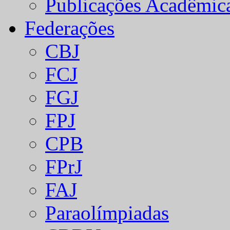
Publicações Acadêmic
Federações
CBJ
FCJ
FGJ
FPJ
CPB
FPrJ
FAJ
Paraolímpiadas