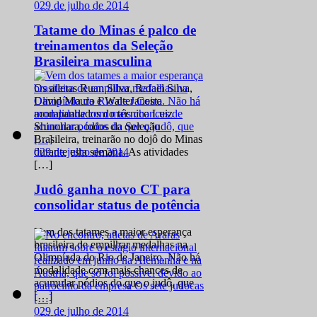
0
29 de julho de 2014
Tatame do Minas é palco de
treinamentos da Seleção
Brasileira masculina
Os atletas Ruan Silva, Rafael Silva,
David Moura e Walter Costa
acompanhados do técnico Luiz
Shinohara, todos da Seleção
Brasileira, treinarão no dojô do Minas
0
29 de julho de 2014
durante esta semana. As atividades
[…]
Judô ganha novo CT para
consolidar status de potência
Vem dos tatames a maior esperança
brasileira de empilhar medalhas na
Olimpíada do Rio de Janeiro. Não há
modalidade com mais chances de
acumular pódios do que o judô, que
[…]
0
29 de julho de 2014