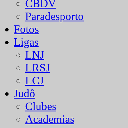
CBDV
Paradesporto
Fotos
Ligas
LNJ
LRSJ
LCJ
Judô
Clubes
Academias