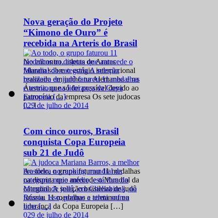
Nova geração do Projeto
“Kimono de Ouro” é
recebida na Arteris do Brasil
No encontro, atletas de Araras
falaram sobre o estágio internacional
realizado em junho na Alemanha e na
Áustria, que só foi possível devido ao
patrocínio da empresa Os sete judocas
0
29 de julho de 2014
[…]
Com cinco ouros, Brasil
conquista Copa Europeia
sub 21 de Judô
Ao todo, o grupo faturou 11 medalhas
na disputa que antecede o Mundial da
categoria A seleção brasileira de judô
faturou 11 medalhas e terminou na
liderança da Copa Europeia […]
0
29 de julho de 2014