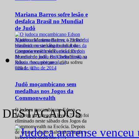
Mariana Barros sofre lesão e
desfalca Brasil no Mundial
de Judô
A judoca Mariana Barros, a melhor
brasileira no ranking mundial da
categoria meio médio, está fora do
Mundial de judô, em Cheliabinsk, na
Rússia. Isso, porque a atleta sofreu
0
28 de julho de 2014
uma […]
Judô moçambicano sem
medalhas nos Jogos da
Commonwealth
DESTACADOS
O judoca moçambicano Edson
Madeira na categoria leve (-73 kg) foi
eliminado neste sábado dos Jogos da
Commonwealth na Escócia. Depois
de vencer o índio Balvinder Singh, o
judoca moçambicano […]