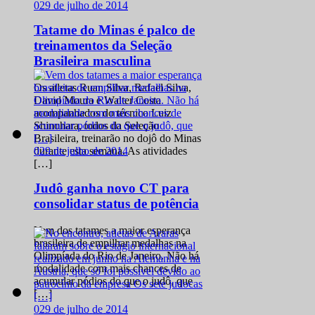
0
29 de julho de 2014
Tatame do Minas é palco de
treinamentos da Seleção
Brasileira masculina
Os atletas Ruan Silva, Rafael Silva,
David Moura e Walter Costa
acompanhados do técnico Luiz
Shinohara, todos da Seleção
Brasileira, treinarão no dojô do Minas
0
29 de julho de 2014
durante esta semana. As atividades
[…]
Judô ganha novo CT para
consolidar status de potência
Vem dos tatames a maior esperança
brasileira de empilhar medalhas na
Olimpíada do Rio de Janeiro. Não há
modalidade com mais chances de
acumular pódios do que o judô, que
[…]
0
29 de julho de 2014