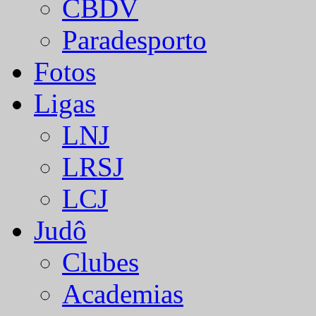
CBDV
Paradesporto
Fotos
Ligas
LNJ
LRSJ
LCJ
Judô
Clubes
Academias