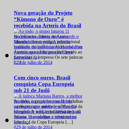
Nova geração do Projeto
“Kimono de Ouro” é
recebida na Arteris do Brasil
No encontro, atletas de Araras
falaram sobre o estágio internacional
realizado em junho na Alemanha e na
Áustria, que só foi possível devido ao
patrocínio da empresa Os sete judocas
0
29 de julho de 2014
[…]
Com cinco ouros, Brasil
conquista Copa Europeia
sub 21 de Judô
Ao todo, o grupo faturou 11 medalhas
na disputa que antecede o Mundial da
categoria A seleção brasileira de judô
faturou 11 medalhas e terminou na
liderança da Copa Europeia […]
0
29 de julho de 2014