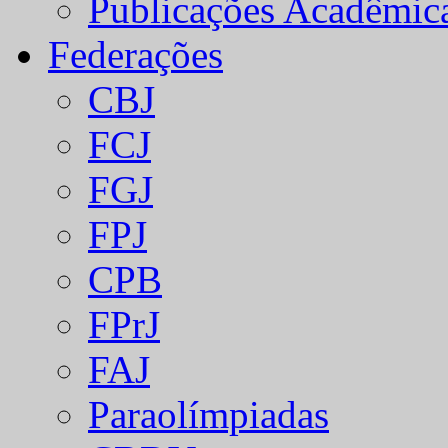
Publicações Acadêmic
Federações
CBJ
FCJ
FGJ
FPJ
CPB
FPrJ
FAJ
Paraolímpiadas