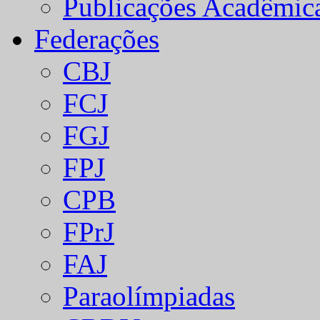
Publicações Acadêmic
Federações
CBJ
FCJ
FGJ
FPJ
CPB
FPrJ
FAJ
Paraolímpiadas