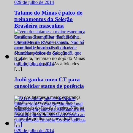
0
29 de julho de 2014
Tatame do Minas é palco de
treinamentos da Seleção
Brasileira masculina
Os atletas Ruan Silva, Rafael Silva,
David Moura e Walter Costa
acompanhados do técnico Luiz
Shinohara, todos da Seleção
Brasileira, treinarão no dojô do Minas
0
29 de julho de 2014
durante esta semana. As atividades
[…]
Judô ganha novo CT para
consolidar status de potência
Vem dos tatames a maior esperança
brasileira de empilhar medalhas na
Olimpíada do Rio de Janeiro. Não há
modalidade com mais chances de
acumular pódios do que o judô, que
[…]
0
29 de julho de 2014