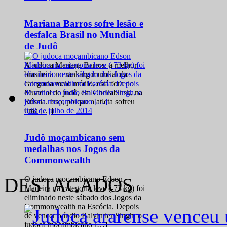
Mariana Barros sofre lesão e
desfalca Brasil no Mundial
de Judô
A judoca Mariana Barros, a melhor
brasileira no ranking mundial da
categoria meio médio, está fora do
Mundial de judô, em Cheliabinsk, na
Rússia. Isso, porque a atleta sofreu
0
28 de julho de 2014
uma […]
Judô moçambicano sem
medalhas nos Jogos da
Commonwealth
DESTACADOS
O judoca moçambicano Edson
Madeira na categoria leve (-73 kg) foi
eliminado neste sábado dos Jogos da
Commonwealth na Escócia. Depois
de vencer o índio Balvinder Singh, o
judoca moçambicano […]