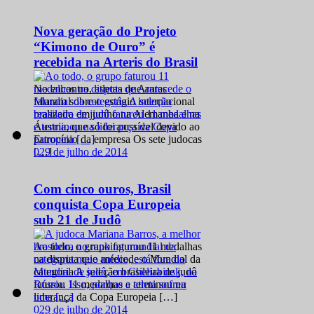
Nova geração do Projeto
“Kimono de Ouro” é
recebida na Arteris do Brasil
No encontro, atletas de Araras
falaram sobre o estágio internacional
realizado em junho na Alemanha e na
Áustria, que só foi possível devido ao
patrocínio da empresa Os sete judocas
0
29 de julho de 2014
[…]
Com cinco ouros, Brasil
conquista Copa Europeia
sub 21 de Judô
Ao todo, o grupo faturou 11 medalhas
na disputa que antecede o Mundial da
categoria A seleção brasileira de judô
faturou 11 medalhas e terminou na
liderança da Copa Europeia […]
0
29 de julho de 2014