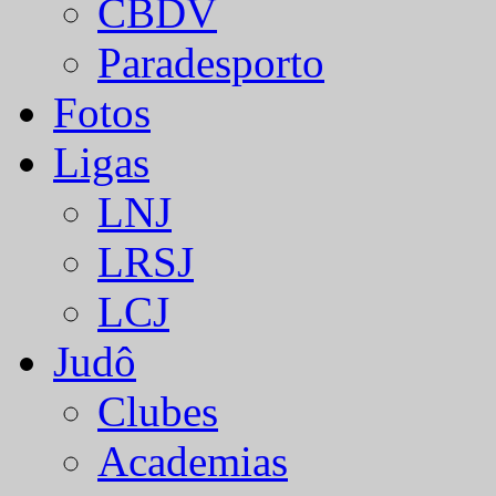
CBDV
Paradesporto
Fotos
Ligas
LNJ
LRSJ
LCJ
Judô
Clubes
Academias