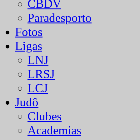
CBDV
Paradesporto
Fotos
Ligas
LNJ
LRSJ
LCJ
Judô
Clubes
Academias