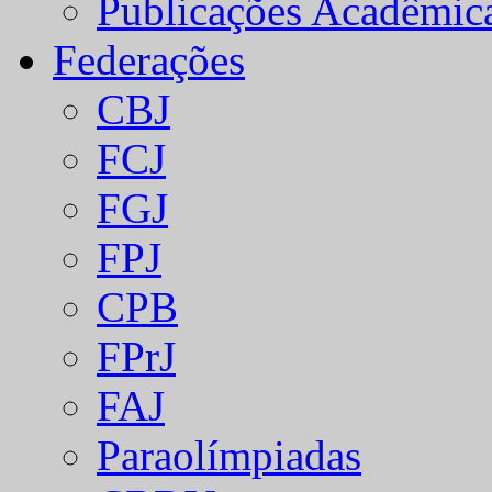
Publicações Acadêmic
Federações
CBJ
FCJ
FGJ
FPJ
CPB
FPrJ
FAJ
Paraolímpiadas