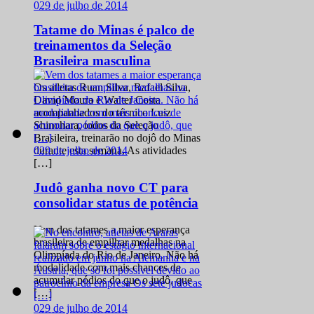
0
29 de julho de 2014
Tatame do Minas é palco de
treinamentos da Seleção
Brasileira masculina
Os atletas Ruan Silva, Rafael Silva,
David Moura e Walter Costa
acompanhados do técnico Luiz
Shinohara, todos da Seleção
Brasileira, treinarão no dojô do Minas
0
29 de julho de 2014
durante esta semana. As atividades
[…]
Judô ganha novo CT para
consolidar status de potência
Vem dos tatames a maior esperança
brasileira de empilhar medalhas na
Olimpíada do Rio de Janeiro. Não há
modalidade com mais chances de
acumular pódios do que o judô, que
[…]
0
29 de julho de 2014