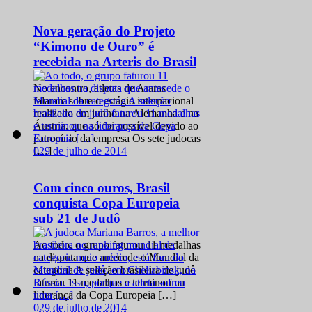
Nova geração do Projeto
“Kimono de Ouro” é
recebida na Arteris do Brasil
No encontro, atletas de Araras
falaram sobre o estágio internacional
realizado em junho na Alemanha e na
Áustria, que só foi possível devido ao
patrocínio da empresa Os sete judocas
0
29 de julho de 2014
[…]
Com cinco ouros, Brasil
conquista Copa Europeia
sub 21 de Judô
Ao todo, o grupo faturou 11 medalhas
na disputa que antecede o Mundial da
categoria A seleção brasileira de judô
faturou 11 medalhas e terminou na
liderança da Copa Europeia […]
0
29 de julho de 2014