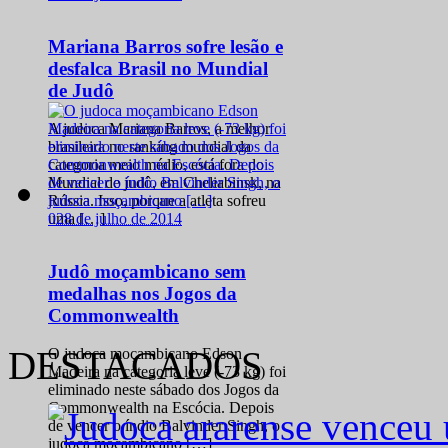
Mariana Barros sofre lesão e
desfalca Brasil no Mundial
de Judô
A judoca Mariana Barros, a melhor
brasileira no ranking mundial da
categoria meio médio, está fora do
Mundial de judô, em Cheliabinsk, na
Rússia. Isso, porque a atleta sofreu
0
28 de julho de 2014
uma […]
Judô moçambicano sem
medalhas nos Jogos da
Commonwealth
DESTACADOS
O judoca moçambicano Edson
Madeira na categoria leve (-73 kg) foi
eliminado neste sábado dos Jogos da
Commonwealth na Escócia. Depois
de vencer o índio Balvinder Singh, o
judoca moçambicano […]