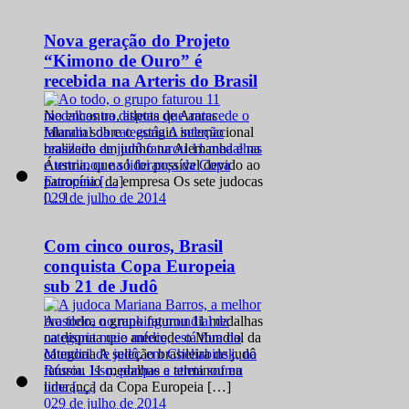
Nova geração do Projeto
“Kimono de Ouro” é
recebida na Arteris do Brasil
No encontro, atletas de Araras
falaram sobre o estágio internacional
realizado em junho na Alemanha e na
Áustria, que só foi possível devido ao
patrocínio da empresa Os sete judocas
0
29 de julho de 2014
[…]
Com cinco ouros, Brasil
conquista Copa Europeia
sub 21 de Judô
Ao todo, o grupo faturou 11 medalhas
na disputa que antecede o Mundial da
categoria A seleção brasileira de judô
faturou 11 medalhas e terminou na
liderança da Copa Europeia […]
0
29 de julho de 2014