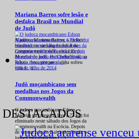
Mariana Barros sofre lesão e
desfalca Brasil no Mundial
de Judô
A judoca Mariana Barros, a melhor
brasileira no ranking mundial da
categoria meio médio, está fora do
Mundial de judô, em Cheliabinsk, na
Rússia. Isso, porque a atleta sofreu
0
28 de julho de 2014
uma […]
Judô moçambicano sem
medalhas nos Jogos da
Commonwealth
DESTACADOS
O judoca moçambicano Edson
Madeira na categoria leve (-73 kg) foi
eliminado neste sábado dos Jogos da
Commonwealth na Escócia. Depois
de vencer o índio Balvinder Singh, o
judoca moçambicano […]