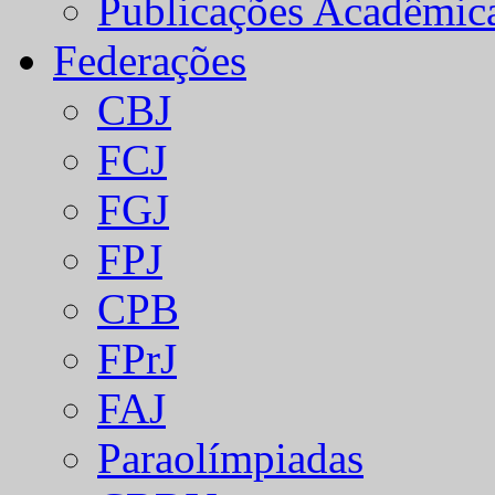
Publicações Acadêmic
Federações
CBJ
FCJ
FGJ
FPJ
CPB
FPrJ
FAJ
Paraolímpiadas