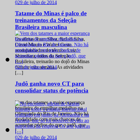
0
29 de julho de 2014
Tatame do Minas é palco de
treinamentos da Seleção
Brasileira masculina
Os atletas Ruan Silva, Rafael Silva,
David Moura e Walter Costa
acompanhados do técnico Luiz
Shinohara, todos da Seleção
Brasileira, treinarão no dojô do Minas
0
29 de julho de 2014
durante esta semana. As atividades
[…]
Judô ganha novo CT para
consolidar status de potência
Vem dos tatames a maior esperança
brasileira de empilhar medalhas na
Olimpíada do Rio de Janeiro. Não há
modalidade com mais chances de
acumular pódios do que o judô, que
[…]
0
29 de julho de 2014