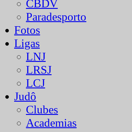
CBDV
Paradesporto
Fotos
Ligas
LNJ
LRSJ
LCJ
Judô
Clubes
Academias