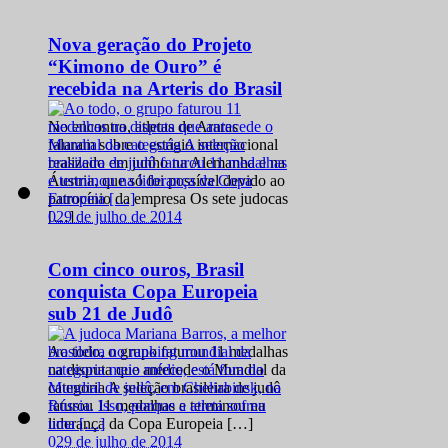
Nova geração do Projeto
“Kimono de Ouro” é
recebida na Arteris do Brasil
No encontro, atletas de Araras
falaram sobre o estágio internacional
realizado em junho na Alemanha e na
Áustria, que só foi possível devido ao
patrocínio da empresa Os sete judocas
0
29 de julho de 2014
[…]
Com cinco ouros, Brasil
conquista Copa Europeia
sub 21 de Judô
Ao todo, o grupo faturou 11 medalhas
na disputa que antecede o Mundial da
categoria A seleção brasileira de judô
faturou 11 medalhas e terminou na
liderança da Copa Europeia […]
0
29 de julho de 2014