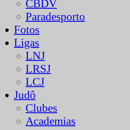
CBDV
Paradesporto
Fotos
Ligas
LNJ
LRSJ
LCJ
Judô
Clubes
Academias