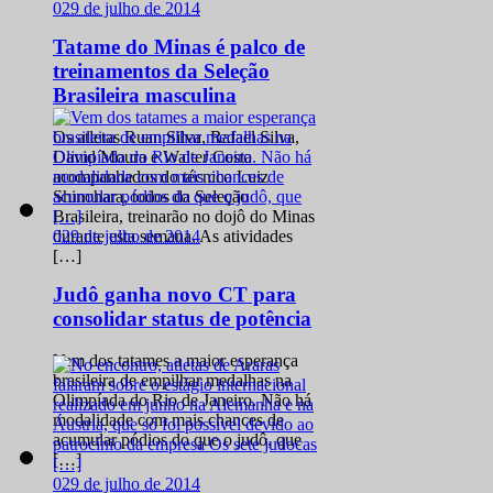
0
29 de julho de 2014
Tatame do Minas é palco de
treinamentos da Seleção
Brasileira masculina
Os atletas Ruan Silva, Rafael Silva,
David Moura e Walter Costa
acompanhados do técnico Luiz
Shinohara, todos da Seleção
Brasileira, treinarão no dojô do Minas
0
29 de julho de 2014
durante esta semana. As atividades
[…]
Judô ganha novo CT para
consolidar status de potência
Vem dos tatames a maior esperança
brasileira de empilhar medalhas na
Olimpíada do Rio de Janeiro. Não há
modalidade com mais chances de
acumular pódios do que o judô, que
[…]
0
29 de julho de 2014