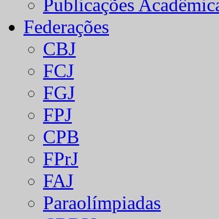
Publicações Acadêmic
Federações
CBJ
FCJ
FGJ
FPJ
CPB
FPrJ
FAJ
Paraolímpiadas