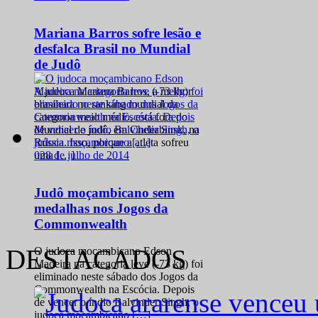
Mariana Barros sofre lesão e
desfalca Brasil no Mundial
de Judô
A judoca Mariana Barros, a melhor
brasileira no ranking mundial da
categoria meio médio, está fora do
Mundial de judô, em Cheliabinsk, na
Rússia. Isso, porque a atleta sofreu
0
28 de julho de 2014
uma […]
Judô moçambicano sem
medalhas nos Jogos da
Commonwealth
DESTACADOS
O judoca moçambicano Edson
Madeira na categoria leve (-73 kg) foi
eliminado neste sábado dos Jogos da
Commonwealth na Escócia. Depois
de vencer o índio Balvinder Singh, o
judoca moçambicano […]