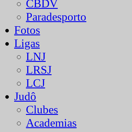
CBDV
Paradesporto
Fotos
Ligas
LNJ
LRSJ
LCJ
Judô
Clubes
Academias