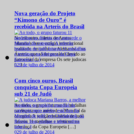
Nova geração do Projeto
“Kimono de Ouro” é
recebida na Arteris do Brasil
No encontro, atletas de Araras
falaram sobre o estágio internacional
realizado em junho na Alemanha e na
Áustria, que só foi possível devido ao
patrocínio da empresa Os sete judocas
0
29 de julho de 2014
[…]
Com cinco ouros, Brasil
conquista Copa Europeia
sub 21 de Judô
Ao todo, o grupo faturou 11 medalhas
na disputa que antecede o Mundial da
categoria A seleção brasileira de judô
faturou 11 medalhas e terminou na
liderança da Copa Europeia […]
0
29 de julho de 2014