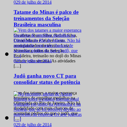
0
29 de julho de 2014
Tatame do Minas é palco de
treinamentos da Seleção
Brasileira masculina
Os atletas Ruan Silva, Rafael Silva,
David Moura e Walter Costa
acompanhados do técnico Luiz
Shinohara, todos da Seleção
Brasileira, treinarão no dojô do Minas
0
29 de julho de 2014
durante esta semana. As atividades
[…]
Judô ganha novo CT para
consolidar status de potência
Vem dos tatames a maior esperança
brasileira de empilhar medalhas na
Olimpíada do Rio de Janeiro. Não há
modalidade com mais chances de
acumular pódios do que o judô, que
[…]
0
29 de julho de 2014