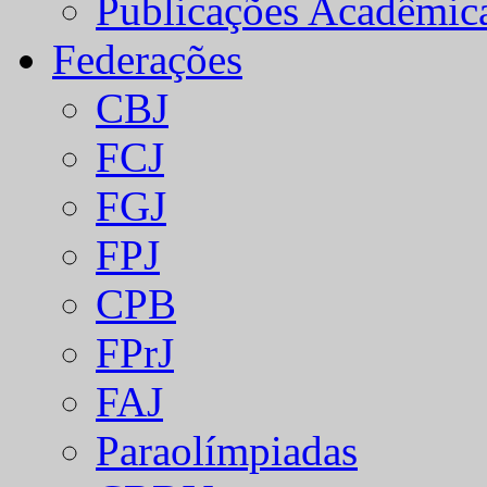
Publicações Acadêmic
Federações
CBJ
FCJ
FGJ
FPJ
CPB
FPrJ
FAJ
Paraolímpiadas