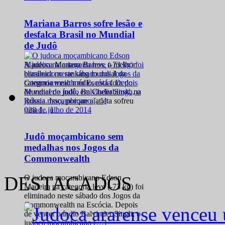
Mariana Barros sofre lesão e
desfalca Brasil no Mundial
de Judô
A judoca Mariana Barros, a melhor
brasileira no ranking mundial da
categoria meio médio, está fora do
Mundial de judô, em Cheliabinsk, na
Rússia. Isso, porque a atleta sofreu
0
28 de julho de 2014
uma […]
Judô moçambicano sem
medalhas nos Jogos da
Commonwealth
DESTACADOS
O judoca moçambicano Edson
Madeira na categoria leve (-73 kg) foi
eliminado neste sábado dos Jogos da
Commonwealth na Escócia. Depois
de vencer o índio Balvinder Singh, o
judoca moçambicano […]